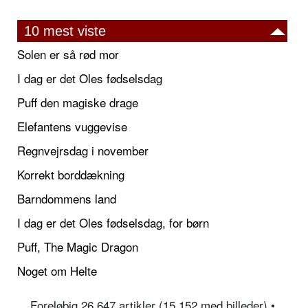
10 mest viste
Solen er så rød mor
I dag er det Oles fødselsdag
Puff den magiske drage
Elefantens vuggevise
Regnvejrsdag i november
Korrekt borddækning
Barndommens land
I dag er det Oles fødselsdag, for børn
Puff, The Magic Dragon
Noget om Helte
Foreløbig 26.647 artikler (15.152 med billeder) •