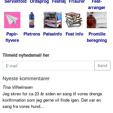
Servietfold
Ordsprog
Festtøj
Frisurer
Fest-
arrangør
Papir-
Pletrens
Pølseinfo
Fest info
Promille
flyvere
beregning
Tilmeld nyhedsmail her
Nyeste kommentarer
Tina Vilhelmsen
Jeg skrev for ca 23 år siden en sang til vores drengs
konfirmation som jeg gerne vil finde igen. Det var en
sang fra vores hund...