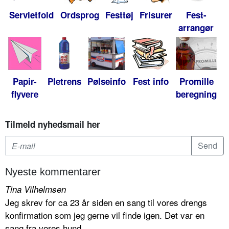
Servietfold
Ordsprog
Festtøj
Frisurer
Fest-
arrangør
Papir-
Pletrens
Pølseinfo
Fest info
Promille
flyvere
beregning
Tilmeld nyhedsmail her
Nyeste kommentarer
Tina Vilhelmsen
Jeg skrev for ca 23 år siden en sang til vores drengs
konfirmation som jeg gerne vil finde igen. Det var en
sang fra vores hund...