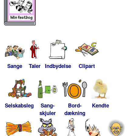
Sange
Taler
Indbydelse
Clipart
Selskabsleg
Sang-
Bord-
Kendte
skjuler
dækning