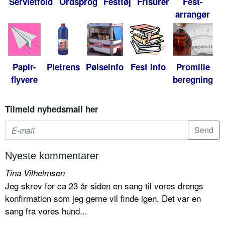
Servietfold
Ordsprog
Festtøj
Frisurer
Fest-
arrangør
Papir-
Pletrens
Pølseinfo
Fest info
Promille
flyvere
beregning
Tilmeld nyhedsmail her
Nyeste kommentarer
Tina Vilhelmsen
Jeg skrev for ca 23 år siden en sang til vores drengs
konfirmation som jeg gerne vil finde igen. Det var en
sang fra vores hund...