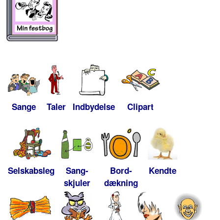
Sange
Taler
Indbydelse
Clipart
Selskabsleg
Sang-
Bord-
Kendte
skjuler
dækning