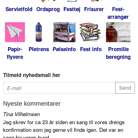
Servietfold
Ordsprog
Festtøj
Frisurer
Fest-
arrangør
Papir-
Pletrens
Pølseinfo
Fest info
Promille
flyvere
beregning
Tilmeld nyhedsmail her
Nyeste kommentarer
Tina Vilhelmsen
Jeg skrev for ca 23 år siden en sang til vores drengs
konfirmation som jeg gerne vil finde igen. Det var en
sang fra vores hund...