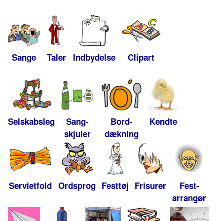
Sange
Taler
Indbydelse
Clipart
Selskabsleg
Sang-
Bord-
Kendte
skjuler
dækning
Servietfold
Ordsprog
Festtøj
Frisurer
Fest-
arrangør