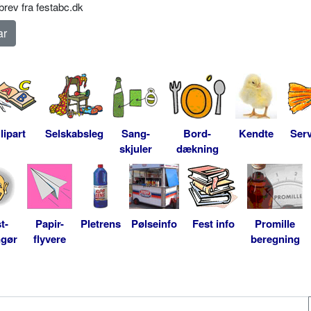
rev fra festabc.dk
lipart
Selskabsleg
Sang-
Bord-
Kendte
Serv
skjuler
dækning
t-
Papir-
Pletrens
Pølseinfo
Fest info
Promille
ngør
flyvere
beregning