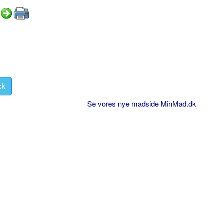
ck
Se vores nye madside MinMad.dk