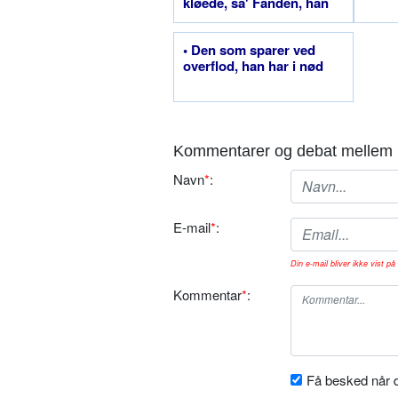
kløede, sa' Fanden, han
havde fået et pindsvin i
øjet
• Den som sparer ved
overflod, han har i nød
Kommentarer og debat mellem 
Navn
*
:
E-mail
*
:
Din e-mail bliver ikke vist på 
Kommentar
*
:
Få besked når d