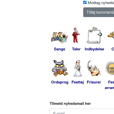
Modtag nyhedsb
Sange
Taler
Indbydelse
C
Ordsprog
Festtøj
Frisurer
Fes
arra
Tilmeld nyhedsmail her