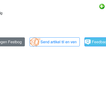
ig
 egen Festbog
Send artikel til en ven
Feedba