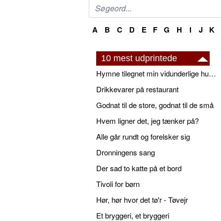
A
B
C
D
E
F
G
H
I
J
K
10 mest udprintede
Hymne tilegnet min vidunderlige husbond
Drikkevarer på restaurant
Godnat til de store, godnat til de små
Hvem ligner det, jeg tænker på?
Alle går rundt og forelsker sig
Dronningens sang
Der sad to katte på et bord
Tivoli for børn
Hør, hør hvor det tø'r - Tøvejr
Et bryggeri, et bryggeri