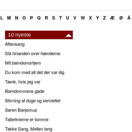
L
M
N
O
P
Q
R
S
T
U
V
W
X
Y
Z
Æ
Ø
Å
10 nyeste
Aftensang
Slå hinanden over hænderne
Mit barndomshjem
Du kom med alt det der var dig
Tænk, hvis jeg var
Barndommens gade
Stivning af duge og servietter
Søren Banjomus
Tallerknerne er tomme
Takke Sang, Mellen lang