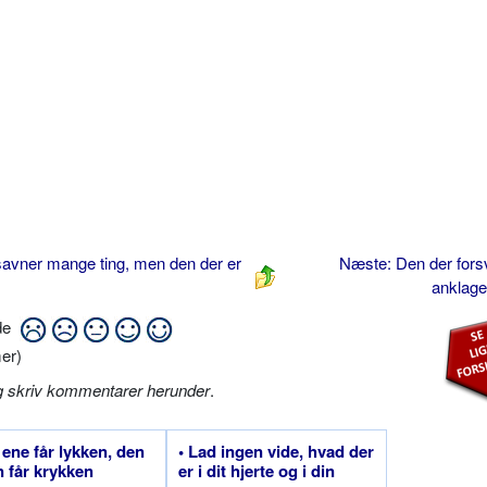
savner mange ting, men den der er
Næste: Den der forsv
anklage
ide
er)
g skriv kommentarer herunder
.
 ene får lykken, den
• Lad ingen vide, hvad der
 får krykken
er i dit hjerte og i din