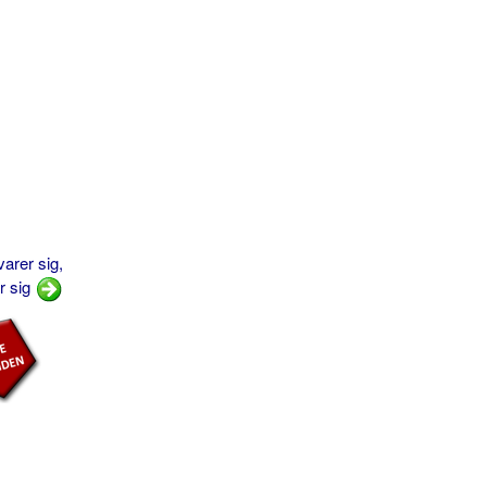
arer sig,
r sig