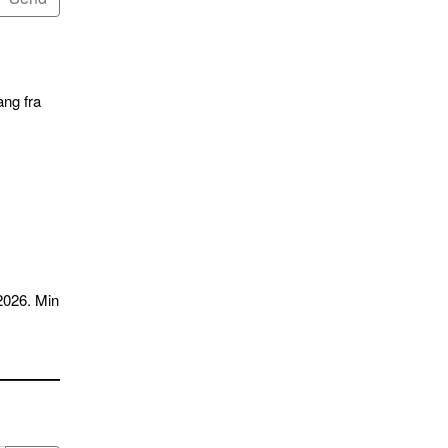
ang fra
2026. Min