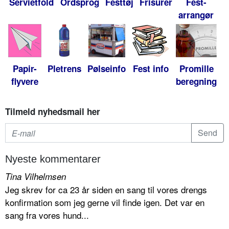
Servietfold
Ordsprog
Festtøj
Frisurer
Fest-
arrangør
Papir-
Pletrens
Pølseinfo
Fest info
Promille
flyvere
beregning
Tilmeld nyhedsmail her
Nyeste kommentarer
Tina Vilhelmsen
Jeg skrev for ca 23 år siden en sang til vores drengs
konfirmation som jeg gerne vil finde igen. Det var en
sang fra vores hund...