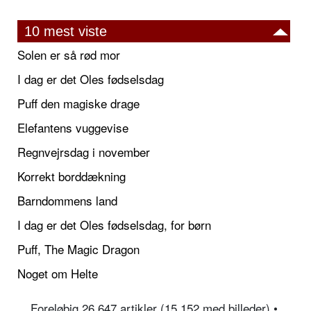
10 mest viste
Solen er så rød mor
I dag er det Oles fødselsdag
Puff den magiske drage
Elefantens vuggevise
Regnvejrsdag i november
Korrekt borddækning
Barndommens land
I dag er det Oles fødselsdag, for børn
Puff, The Magic Dragon
Noget om Helte
Foreløbig 26.647 artikler (15.152 med billeder) •