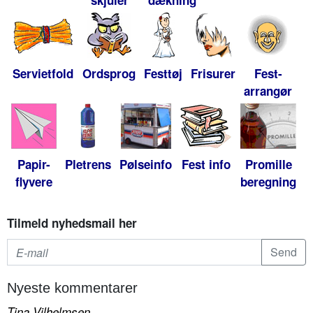
skjuler
dækning
Servietfold
Ordsprog
Festtøj
Frisurer
Fest-
arrangør
Papir-
Pletrens
Pølseinfo
Fest info
Promille
flyvere
beregning
Tilmeld nyhedsmail her
Nyeste kommentarer
Tina Vilhelmsen