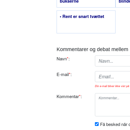
bukserne
blind
• Rent er snart tvættet
Kommentarer og debat mellem 
Navn
*
:
E-mail
*
:
Din e-mail bliver ikke vist på 
Kommentar
*
:
Få besked når d