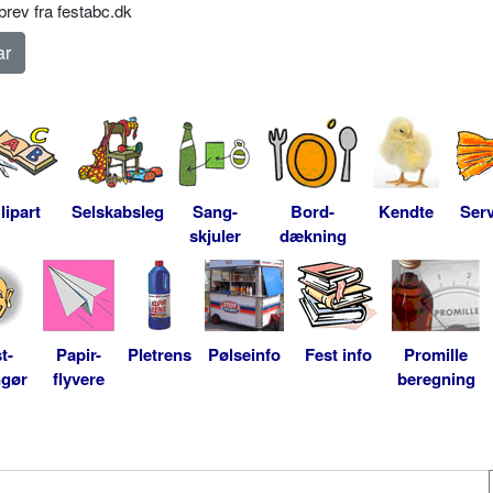
rev fra festabc.dk
lipart
Selskabsleg
Sang-
Bord-
Kendte
Serv
skjuler
dækning
t-
Papir-
Pletrens
Pølseinfo
Fest info
Promille
ngør
flyvere
beregning