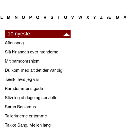
L
M
N
O
P
Q
R
S
T
U
V
W
X
Y
Z
Æ
Ø
Å
10 nyeste
Aftensang
Slå hinanden over hænderne
Mit barndomshjem
Du kom med alt det der var dig
Tænk, hvis jeg var
Barndommens gade
Stivning af duge og servietter
Søren Banjomus
Tallerknerne er tomme
Takke Sang, Mellen lang