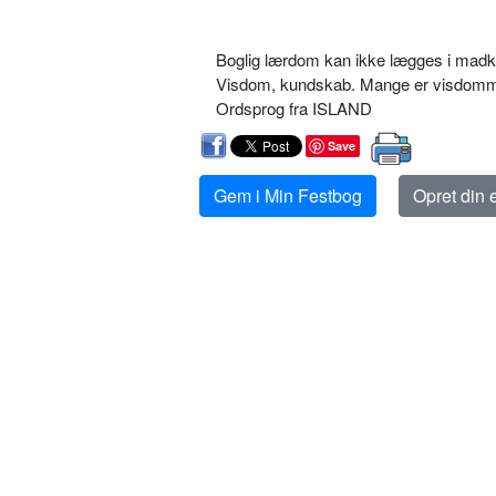
Boglig lærdom kan ikke lægges i mad
Visdom, kundskab. Mange er visdom
Ordsprog fra ISLAND
Save
Gem i Min Festbog
Opret din