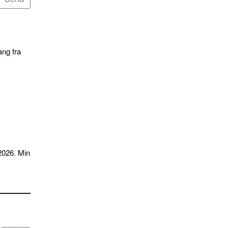
ang fra
2026. Min