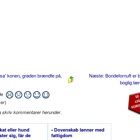
 sa' konen, grøden brændte på,
Næste: Bondefornuft er 
boglig l
ide
er)
g skriv kommentarer herunder
.
 kat eller hund
• Dovenskab lønner med
ster sig, får de
fattigdom