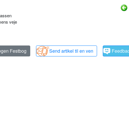
kassen
mens veje
 egen Festbog
Send artikel til en ven
Feedba