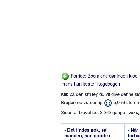
Forrige: Bog alene gør ingen klog,
mens hun læste i kogebogen
Klik på den smiley du vil give denne s
Brugernes vurdering
5,0
(
6
stemm
Siden er blevet set 3.262 gange -
Se o
• Det findes nok, sa'
• Når
manden, han gjorde i
forha