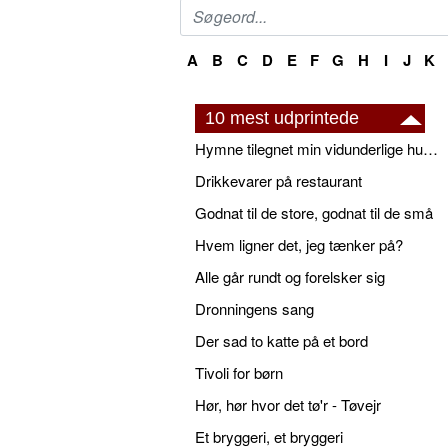
A
B
C
D
E
F
G
H
I
J
K
10 mest udprintede
Hymne tilegnet min vidunderlige husbond
Drikkevarer på restaurant
Godnat til de store, godnat til de små
Hvem ligner det, jeg tænker på?
Alle går rundt og forelsker sig
Dronningens sang
Der sad to katte på et bord
Tivoli for børn
Hør, hør hvor det tø'r - Tøvejr
Et bryggeri, et bryggeri