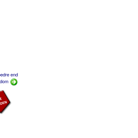
bedre end
ærdom