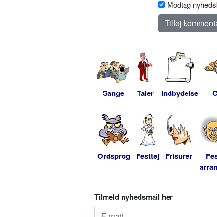
Modtag nyhedsb
Sange
Taler
Indbydelse
C
Ordsprog
Festtøj
Frisurer
Fes
arra
Tilmeld nyhedsmail her