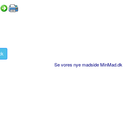
ck
Se vores nye madside MinMad.dk