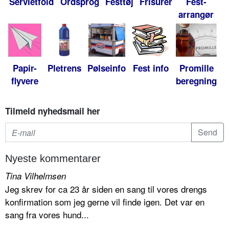
Servietfold
Ordsprog
Festtøj
Frisurer
Fest-
arrangør
Papir-
Pletrens
Pølseinfo
Fest info
Promille
flyvere
beregning
Tilmeld nyhedsmail her
Nyeste kommentarer
Tina Vilhelmsen
Jeg skrev for ca 23 år siden en sang til vores drengs
konfirmation som jeg gerne vil finde igen. Det var en
sang fra vores hund...