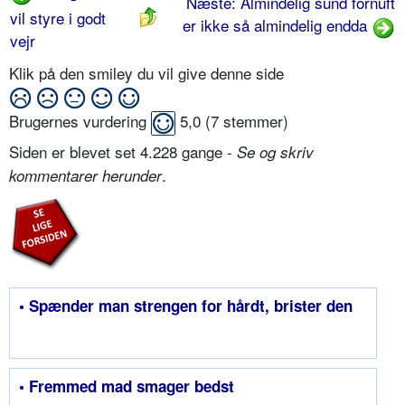
Næste: Almindelig sund fornuft
vil styre i godt
er ikke så almindelig endda
vejr
Klik på den smiley du vil give denne side
Brugernes vurdering
5,0
(
7
stemmer)
Siden er blevet set 4.228 gange -
Se og skriv
.
kommentarer herunder
• Spænder man strengen for hårdt, brister den
• Fremmed mad smager bedst