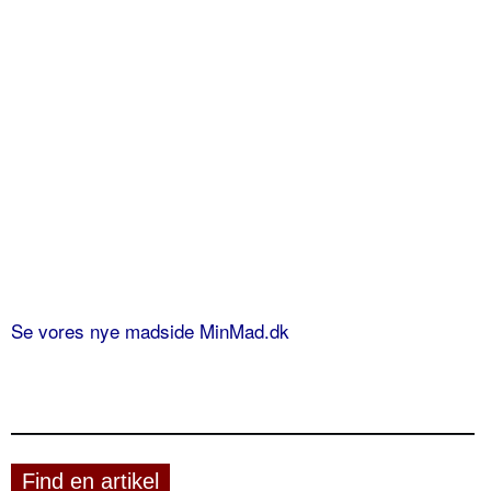
Se vores nye madside MinMad.dk
Find en artikel