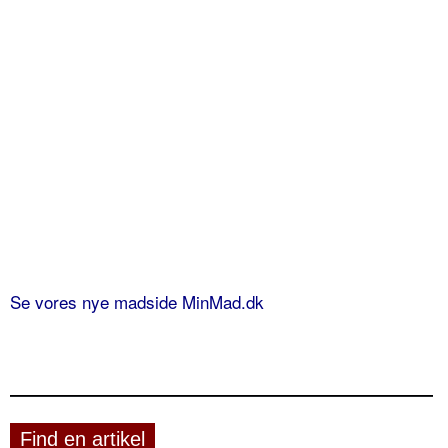
Se vores nye madside MinMad.dk
Find en artikel