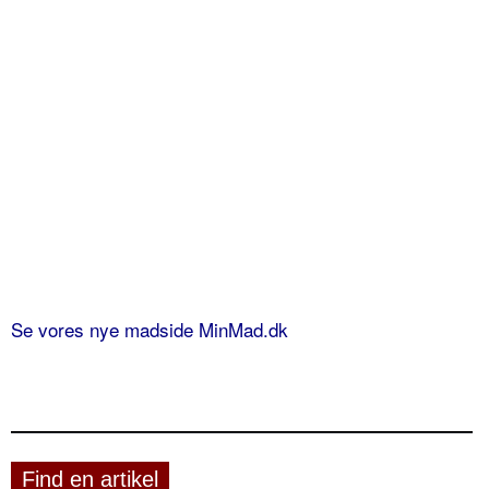
Se vores nye madside MinMad.dk
Find en artikel