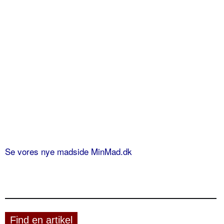
Se vores nye madside MinMad.dk
Find en artikel