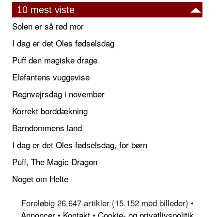
10 mest viste
Solen er så rød mor
I dag er det Oles fødselsdag
Puff den magiske drage
Elefantens vuggevise
Regnvejrsdag i november
Korrekt borddækning
Barndommens land
I dag er det Oles fødselsdag, for børn
Puff, The Magic Dragon
Noget om Helte
Foreløbig 26.647 artikler (15.152 med billeder) •
Annoncer
•
Kontakt
•
Cookie- og privatlivspolitik