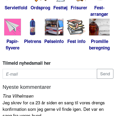
Servietfold
Ordsprog
Festtøj
Frisurer
Fest-
arrangør
Papir-
Pletrens
Pølseinfo
Fest info
Promille
flyvere
beregning
Tilmeld nyhedsmail her
Nyeste kommentarer
Tina Vilhelmsen
Jeg skrev for ca 23 år siden en sang til vores drengs
konfirmation som jeg gerne vil finde igen. Det var en
sang fra vores hund...