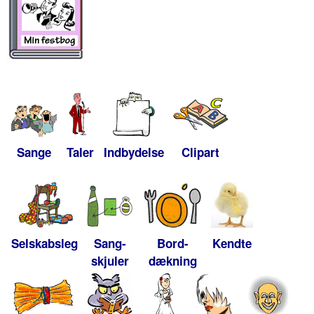
Sange
Taler
Indbydelse
Clipart
Selskabsleg
Sang-
Bord-
Kendte
skjuler
dækning