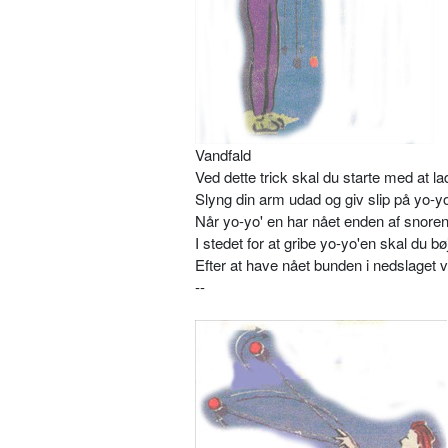
Vandfald
Ved dette trick skal du starte med at 
Slyng din arm udad og giv slip på yo-y
Når yo-yo' en har nået enden af snoren
I stedet for at gribe yo-yo'en skal du b
Efter at have nået bunden i nedslaget vi
--