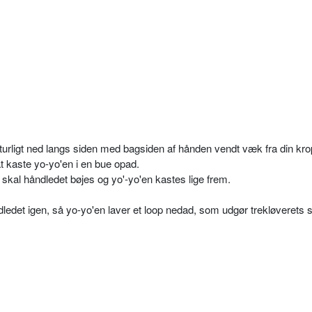
rligt ned langs siden med bagsiden af hånden vendt væk fra din kro
at kaste yo-yo'en i en bue opad.
p, skal håndledet bøjes og yo'-yo'en kastes lige frem.
ledet igen, så yo-yo'en laver et loop nedad, som udgør trekløverets s