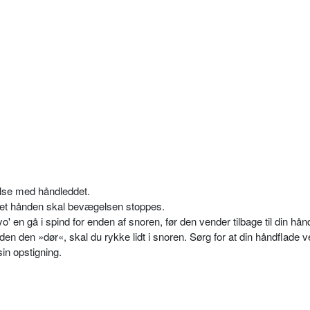
lse med håndleddet.
ppet hånden skal bevægelsen stoppes.
yo' en gå i spind for enden af snoren, før den vender tilbage til din hån
 inden den »dør«, skal du rykke lidt i snoren. Sørg for at din håndflade 
in opstigning.