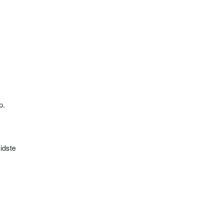
p.
idste