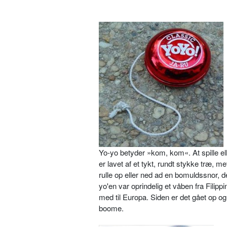
Yo-yo betyder »kom, kom«. At spille ell
er lavet af et tykt, rundt stykke træ, m
rulle op eller ned ad en bomuldssnor, der
yo'en var oprindelig et våben fra Filipp
med til Europa. Siden er det gået op o
boome.