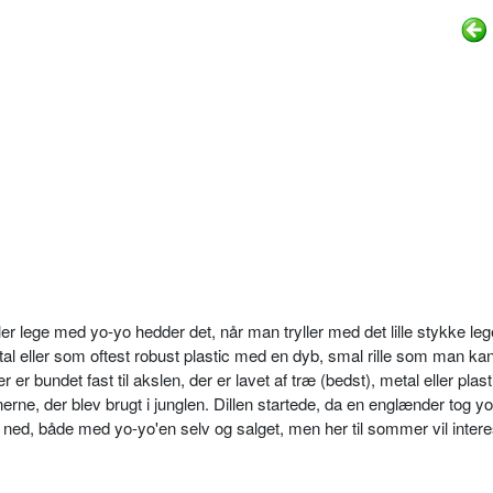
er lege med yo-yo hedder det, når man tryller med det lille stykke leg
etal eller som oftest robust plastic med en dyb, smal rille som man kan f
 er bundet fast til akslen, der er lavet af træ (bedst), metal eller plast
inerne, der blev brugt i junglen. Dillen startede, da en englænder tog y
g ned, både med yo-yo'en selv og salget, men her til sommer vil inter