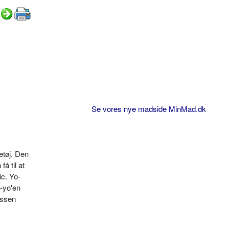
Se vores nye madside MinMad.dk
etøj. Den
å til at
ic. Yo-
o-yo'en
essen