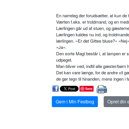
En narreleg der forudsætter, at kun de 
Værten f.eks. er troldmand, og en me
Lærlingen går ud af stuen, og gæsterne 
Lærlingen kaldes nu ind, og troldmande
lærlingen. »Er det Gittes bluse?« »Nej
»Ja«.
Den sorte Magi består i, at lampen er so
udpeget.
Man bliver ved, indtil alle gæster/børn
Det kan vare længe, for de andre vil gæ
de gør tegn til hinanden, mens ingen i 
Save
Gem i Min Festbog
Opret din