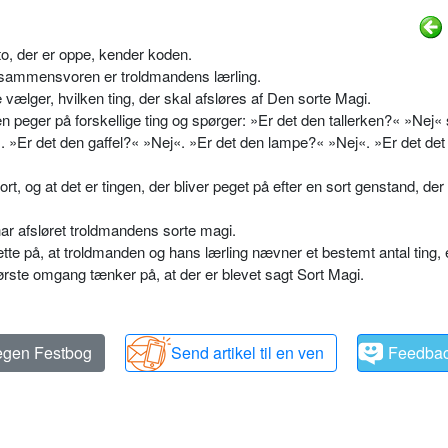
to, der er oppe, kender koden.
dsammensvoren er troldmandens lærling.
vælger, hvilken ting, der skal afsløres af Den sorte Magi.
n peger på forskellige ting og spørger: »Er det den tallerken?« »Nej«
«. »Er det den gaffel?« »Nej«. »Er det den lampe?« »Nej«. »Er det det
rt, og at det er tingen, der bliver peget på efter en sort genstand, der
 har afsløret troldmandens sorte magi.
tte på, at troldmanden og hans lærling nævner et bestemt antal ting, e
første omgang tænker på, at der er blevet sagt Sort Magi.
 egen Festbog
Send artikel til en ven
Feedba