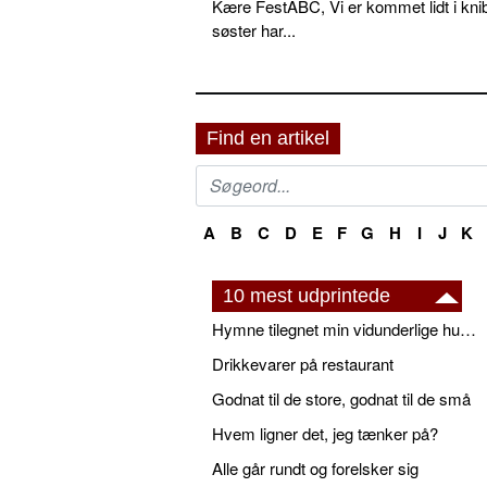
Kære FestABC, Vi er kommet lidt i knib
søster har...
Find en artikel
A
B
C
D
E
F
G
H
I
J
K
10 mest udprintede
Hymne tilegnet min vidunderlige husbond
Drikkevarer på restaurant
Godnat til de store, godnat til de små
Hvem ligner det, jeg tænker på?
Alle går rundt og forelsker sig