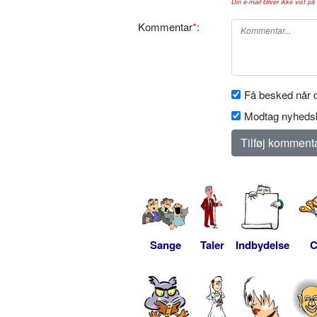
Din e-mail bliver ikke vist på 
Kommentar
*
:
Få besked når d
Modtag nyhedsb
Sange
Taler
Indbydelse
C