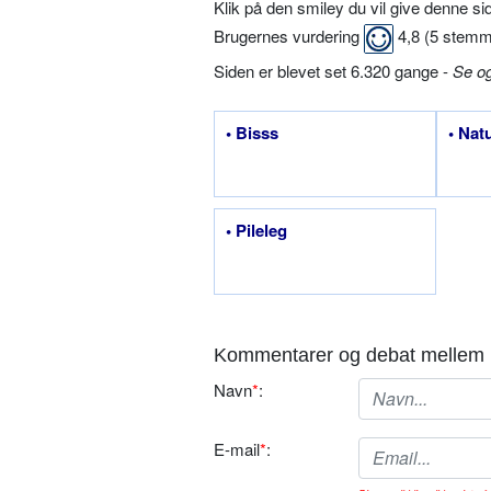
Klik på den smiley du vil give denne s
Brugernes vurdering
4,8
(
5
stemm
Siden er blevet set 6.320 gange -
Se o
• Bisss
• Nat
• Pileleg
Kommentarer og debat mellem 
Navn
*
:
E-mail
*
: