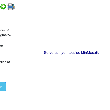
 svarer
 glas?«
 er
Se vores nye madside MinMad.dk
ller at
ck