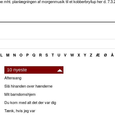
e mht. planlægningen af morgenmusik til et kobberbryllup her d. 7.3.
L
M
N
O
P
Q
R
S
T
U
V
W
X
Y
Z
Æ
Ø
Å
10 nyeste
Aftensang
Slå hinanden over hænderne
Mit barndomshjem
Du kom med alt det der var dig
Tænk, hvis jeg var