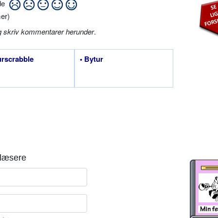
ide
er)
g skriv kommentarer herunder
.
urscrabble
• Bytur
læsere