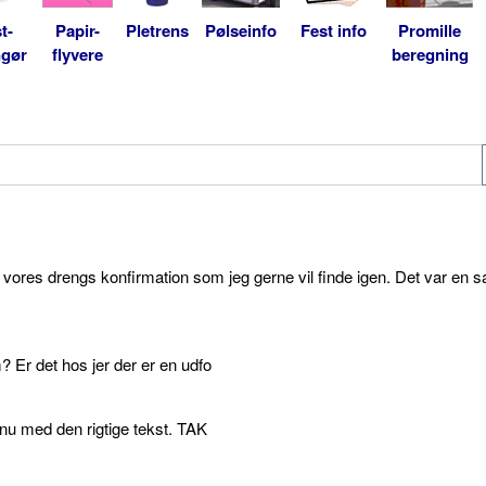
t-
Papir-
Pletrens
Pølseinfo
Fest info
Promille
ngør
flyvere
beregning
l vores drengs konfirmation som jeg gerne vil finde igen. Det var en s
 Er det hos jer der er en udfo
p nu med den rigtige tekst. TAK