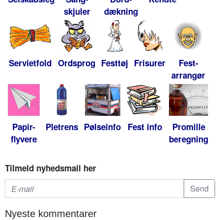
skjuler
dækning
Servietfold
Ordsprog
Festtøj
Frisurer
Fest-
arrangør
Papir-
Pletrens
Pølseinfo
Fest info
Promille
flyvere
beregning
Tilmeld nyhedsmail her
Nyeste kommentarer