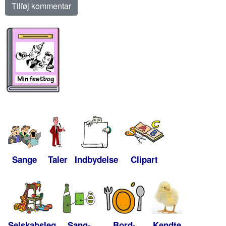
Sange
Taler
Indbydelse
Clipart
Selskabsleg
Sang-
Bord-
Kendte