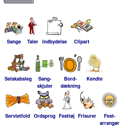
Sange
Taler
Indbydelse
Clipart
Selskabsleg
Sang-
Bord-
Kendte
skjuler
dækning
Servietfold
Ordsprog
Festtøj
Frisurer
Fest-
arrangør