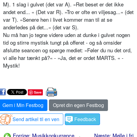
M). 1 slag i gulvet (det var A). »Ret beset er det ikke
andet end... « (Det var R). »Tro er ofte en viljesag...« (det
var T). »Senere hen i livet kommer man til at se
anderledes på det...« (det var S).
Nu må han jo tegne videre uden at dunke i gulvet nogen
tid og stirre mystisk tungt på offeret - og så omsider
afslutte seancen og spørge mediet: »Føler du nu det ord,
vi alle har tænkt på?« - »Ja, det er ordet MARTS. « -
Mystik!
Save
Gem i Min Festbog
Opret din egen Festbog
Send artikel til en ven
Feedback
Forrige: Musikkonkurrence
Næste: Mølle i fri