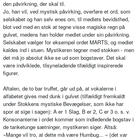
den påvirkning, der skal til.
Jo, han vil, ved mystisk påvirking, overføre et ord, som
selskabet og han selv enes om, til mediets bevidsthed,
blot ved med en stok at tegne visse magiske regn på
gulvet, medens han holder mediet under sin påvirkning.
Selskabet vælger for eksempel ordet MARTS, og mediet
kaldes ind i stuen. Mystikeren tegner med stokken - men
det må jo absolut ikke se ud som bogstaver. Det skal
være indviklede, tilsyneladende tifældigt inspirerede
figurer.
Aftalen, de to bar truffet, går ud på, at vokalerne i
alfabetet gives med dunk i gulvet (tilfældigt fremkaldt
under Stokkens mystiske Bevægelser, som ikke har
spor at sige i sagen): A er 1 Slag, B er 2, C er 3 o. s. v.
Konsonanterne i ordet kommer som indledende bogstav i
de tanketunge sætninger, mystikeren siger. Altså:
»Mange vil tro, at dette må være Humbug... « (det var