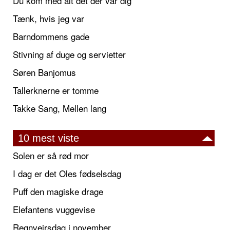
Du kom med alt det der var dig
Tænk, hvis jeg var
Barndommens gade
Stivning af duge og servietter
Søren Banjomus
Tallerknerne er tomme
Takke Sang, Mellen lang
10 mest viste
Solen er så rød mor
I dag er det Oles fødselsdag
Puff den magiske drage
Elefantens vuggevise
Regnvejrsdag i november