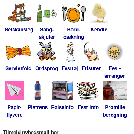
Selskabsleg
Sang-
Bord-
Kendte
skjuler
dækning
Servietfold
Ordsprog
Festtøj
Frisurer
Fest-
arrangør
Papir-
Pletrens
Pølseinfo
Fest info
Promille
flyvere
beregning
Tilmeld nyhedsmail her