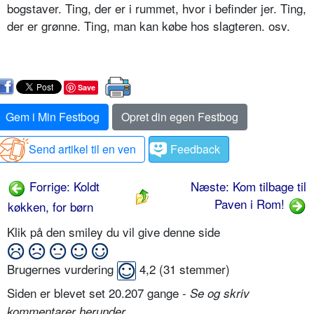
bogstaver. Ting, der er i rummet, hvor i befinder jer. Ting,
der er grønne. Ting, man kan købe hos slagteren. osv.
Save
Gem i Min Festbog
Opret din egen Festbog
Send artikel til en ven
Feedback
Forrige: Koldt
Næste: Kom tilbage til
Paven i Rom!
køkken, for børn
Klik på den smiley du vil give denne side
Brugernes vurdering
4,2
(
31
stemmer)
Siden er blevet set 20.207 gange -
Se og skriv
.
kommentarer herunder