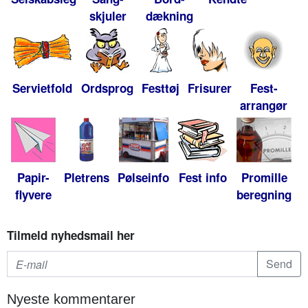
skjuler
dækning
Servietfold
Ordsprog
Festtøj
Frisurer
Fest-
arrangør
Papir-
Pletrens
Pølseinfo
Fest info
Promille
flyvere
beregning
Tilmeld nyhedsmail her
Nyeste kommentarer