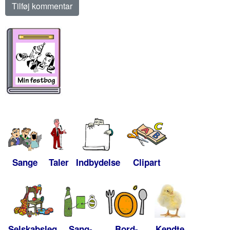
Sange
Taler
Indbydelse
Clipart
Selskabsleg
Sang-
Bord-
Kendte