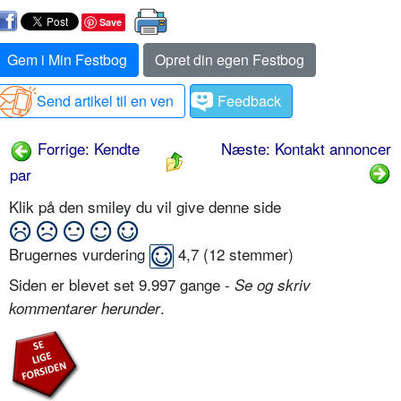
Save
Gem i Min Festbog
Opret din egen Festbog
Send artikel til en ven
Feedback
Forrige: Kendte
Næste: Kontakt annoncer
par
Klik på den smiley du vil give denne side
Brugernes vurdering
4,7
(
12
stemmer)
Siden er blevet set 9.997 gange -
Se og skriv
.
kommentarer herunder