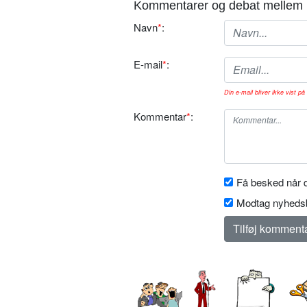
Kommentarer og debat mellem 
Navn
*
:
E-mail
*
:
Din e-mail bliver ikke vist på 
Kommentar
*
:
Få besked når d
Modtag nyhedsb