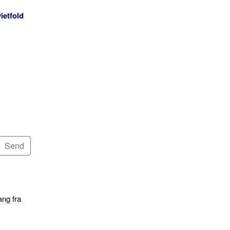
ietfold
ang fra