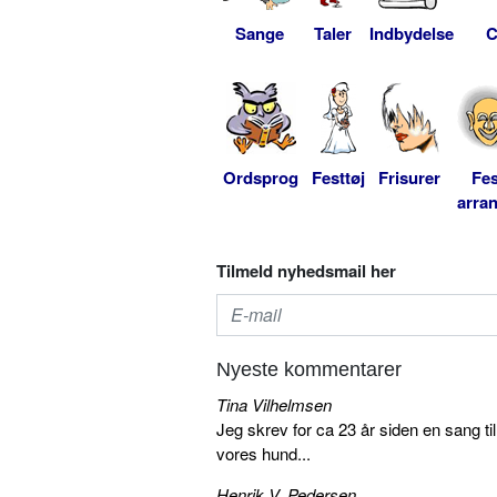
Sange
Taler
Indbydelse
C
Ordsprog
Festtøj
Frisurer
Fes
arra
Tilmeld nyhedsmail her
Nyeste kommentarer
Tina Vilhelmsen
Jeg skrev for ca 23 år siden en sang ti
vores hund...
Henrik V. Pedersen