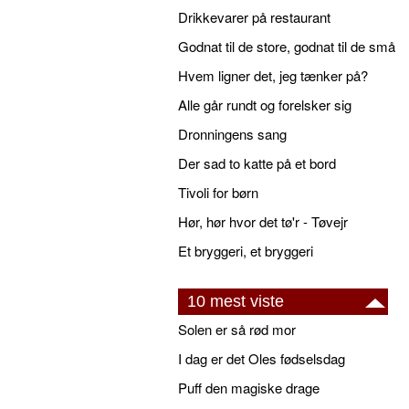
Drikkevarer på restaurant
Godnat til de store, godnat til de små
Hvem ligner det, jeg tænker på?
Alle går rundt og forelsker sig
Dronningens sang
Der sad to katte på et bord
Tivoli for børn
Hør, hør hvor det tø'r - Tøvejr
Et bryggeri, et bryggeri
10 mest viste
Solen er så rød mor
I dag er det Oles fødselsdag
Puff den magiske drage