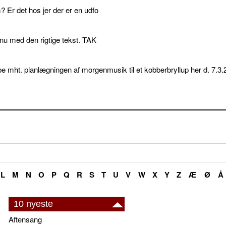
 Er det hos jer der er en udfo
p nu med den rigtige tekst. TAK
e mht. planlægningen af morgenmusik til et kobberbryllup her d. 7.3.
L
M
N
O
P
Q
R
S
T
U
V
W
X
Y
Z
Æ
Ø
Å
10 nyeste
Aftensang