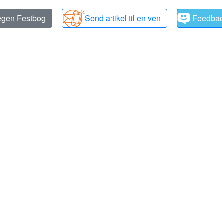
 egen Festbog
Send artikel til en ven
Feedba