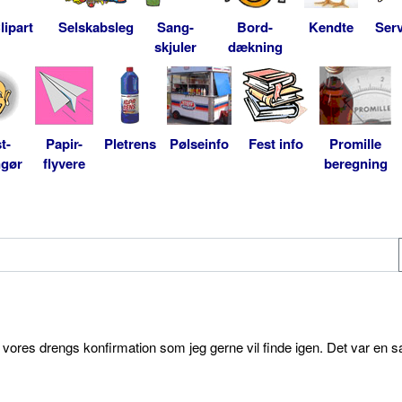
lipart
Selskabsleg
Sang-
Bord-
Kendte
Serv
skjuler
dækning
t-
Papir-
Pletrens
Pølseinfo
Fest info
Promille
ngør
flyvere
beregning
l vores drengs konfirmation som jeg gerne vil finde igen. Det var en s