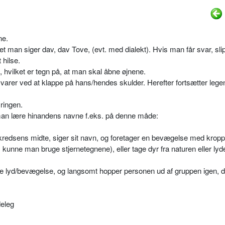
ne.
et man siger dav, dav Tove, (evt. med dialekt). Hvis man får svar, sli
 hilse.
 hvilket er tegn på, at man skal åbne øjnene.
varer ved at klappe på hans/hendes skulder. Herefter fortsætter legen,
 ringen.
an lære hinandens navne f.eks. på denne måde:
ndkredsens midte, siger sit navn, og foretager en bevægelse med krop
 kunne man bruge stjernetegnene), eller tage dyr fra naturen eller lyde
 lyd/bevægelse, og langsomt hopper personen ud af gruppen igen, de
deleg