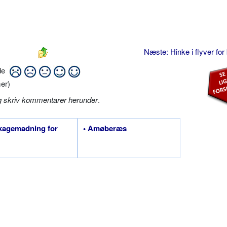
Næste: Hinke i flyver for
ide
er)
g skriv kommentarer herunder
.
kagemadning for
• Amøberæs