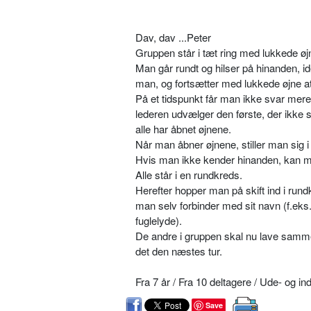
Dav, dav ...Peter
Gruppen står i tæt ring med lukkede øj
Man går rundt og hilser på hinanden, id
man, og fortsætter med lukkede øjne at
På et tidspunkt får man ikke svar mere,
lederen udvælger den første, der ikke s
alle har åbnet øjnene.
Når man åbner øjnene, stiller man sig i
Hvis man ikke kender hinanden, kan m
Alle står i en rundkreds.
Herefter hopper man på skift ind i ru
man selv forbinder med sit navn (f.eks.
fuglelyde).
De andre i gruppen skal nu lave samme
det den næstes tur.
Fra 7 år / Fra 10 deltagere / Ude- og in
Save