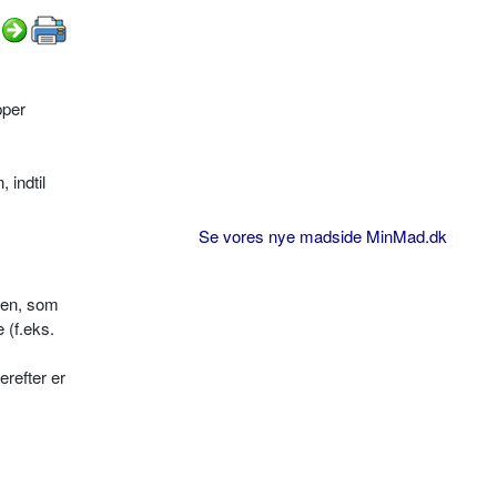
pper
 indtil
Se vores nye madside MinMad.dk
pen, som
 (f.eks.
refter er