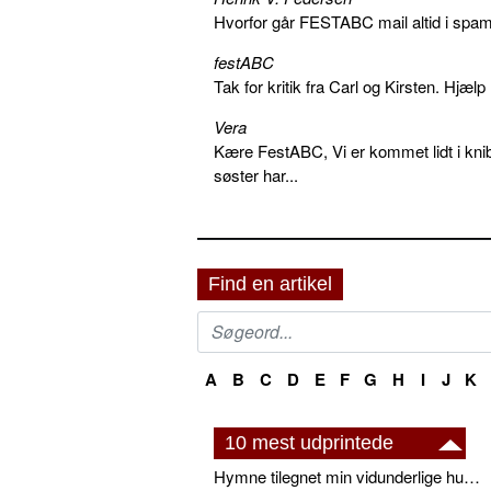
Hvorfor går FESTABC mail altid i spam?
festABC
Tak for kritik fra Carl og Kirsten. Hjæl
Vera
Kære FestABC, Vi er kommet lidt i knib
søster har...
Find en artikel
A
B
C
D
E
F
G
H
I
J
K
10 mest udprintede
Hymne tilegnet min vidunderlige husbond