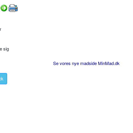
r
e sig
Se vores nye madside MinMad.dk
ck