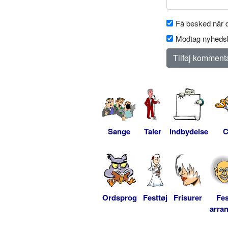
Få besked når d
Modtag nyhedsb
Sange
Taler
Indbydelse
C
Ordsprog
Festtøj
Frisurer
Fes
arra