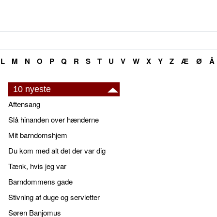
L
M
N
O
P
Q
R
S
T
U
V
W
X
Y
Z
Æ
Ø
Å
10 nyeste
Aftensang
Slå hinanden over hænderne
Mit barndomshjem
Du kom med alt det der var dig
Tænk, hvis jeg var
Barndommens gade
Stivning af duge og servietter
Søren Banjomus