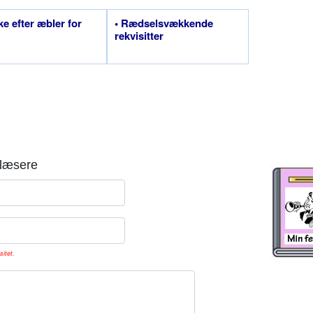
ke efter æbler for
• Rædselsvækkende
rekvisitter
læsere
sitet.