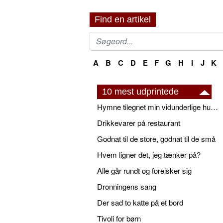
Find en artikel
A
B
C
D
E
F
G
H
I
J
K
10 mest udprintede
Hymne tilegnet min vidunderlige husbond
Drikkevarer på restaurant
Godnat til de store, godnat til de små
Hvem ligner det, jeg tænker på?
Alle går rundt og forelsker sig
Dronningens sang
Der sad to katte på et bord
Tivoli for børn