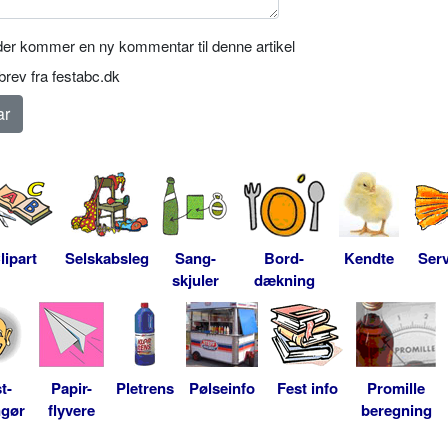
er kommer en ny kommentar til denne artikel
rev fra festabc.dk
lipart
Selskabsleg
Sang-
Bord-
Kendte
Serv
skjuler
dækning
t-
Papir-
Pletrens
Pølseinfo
Fest info
Promille
ngør
flyvere
beregning