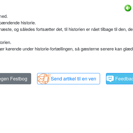
med.
spændende historie.
 næste, og således fortsætter det, til historien er nået tilbage til den, de
torien.
er kørende under historie-fortællingen, så gæsterne senere kan glæd
 egen Festbog
Send artikel til en ven
Feedba