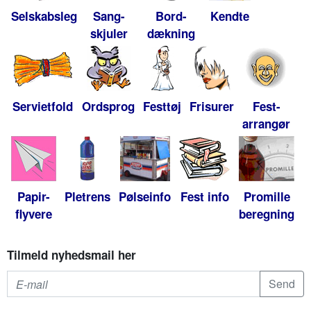
Selskabsleg
Sang-
Bord-
Kendte
skjuler
dækning
Servietfold
Ordsprog
Festtøj
Frisurer
Fest-
arrangør
Papir-
Pletrens
Pølseinfo
Fest info
Promille
flyvere
beregning
Tilmeld nyhedsmail her