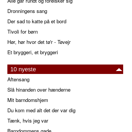
Alle går rundt og forelsker sig
Dronningens sang
Der sad to katte på et bord
Tivoli for børn
Hør, hør hvor det tø'r - Tøvejr
Et bryggeri, et bryggeri
10 nyeste
Aftensang
Slå hinanden over hænderne
Mit barndomshjem
Du kom med alt det der var dig
Tænk, hvis jeg var
Barndommens gade