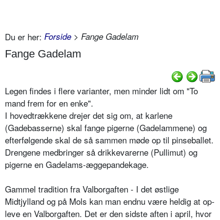
Du er her:
Forside
> Fange Gadelam
Fange Gadelam
Legen findes i flere varianter, men minder lidt om "To
mand frem for en enke".
I hoved­trækkene drejer det sig om, at karlene
(Gadebasserne) skal fange pigerne (Gade­lammene) og
efterfølgende skal de så sammen møde op til pinseballet.
Drengene medbringer så drikkevarer­ne (Pullimut) og
pigerne en Gadelams-æggepandekage.
Gammel tradition fra Valborgaften - I det østlige
Midtjylland og på Mols kan man endnu være heldig at op­
leve en Valborgaften. Det er den sidste aften i april, hvor