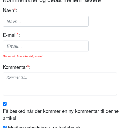
Kommentarer og debat mellem læsere
Navn
*
:
E-mail
*
:
Din e-mail bliver ikke vist på sitet.
Kommentar
*
:
Få besked når der kommer en ny kommentar til denne
artikel
Modtag nyhedsbrev fra festabc.dk