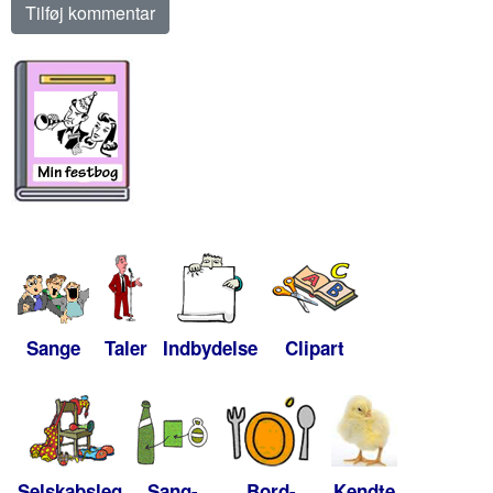
Sange
Taler
Indbydelse
Clipart
Selskabsleg
Sang-
Bord-
Kendte