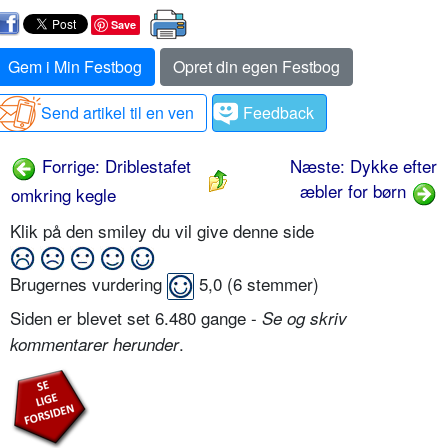
Save
Gem i Min Festbog
Opret din egen Festbog
Send artikel til en ven
Feedback
Forrige: Driblestafet
Næste: Dykke efter
æbler for børn
omkring kegle
Klik på den smiley du vil give denne side
Brugernes vurdering
5,0
(
6
stemmer)
Siden er blevet set 6.480 gange -
Se og skriv
.
kommentarer herunder