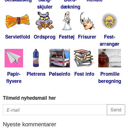
skjuler
dækning
Servietfold
Ordsprog
Festtøj
Frisurer
Fest-
arrangør
Papir-
Pletrens
Pølseinfo
Fest info
Promille
flyvere
beregning
Tilmeld nyhedsmail her
Nyeste kommentarer