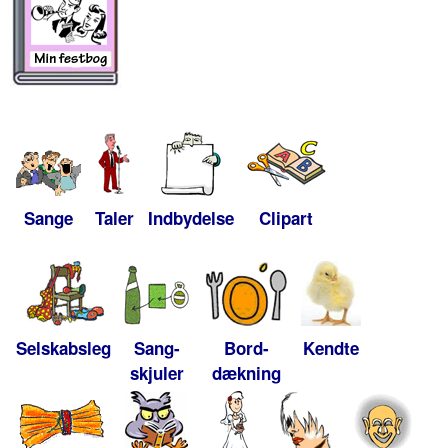
Sange
Taler
Indbydelse
Clipart
Selskabsleg
Sang-
Bord-
Kendte
skjuler
dækning