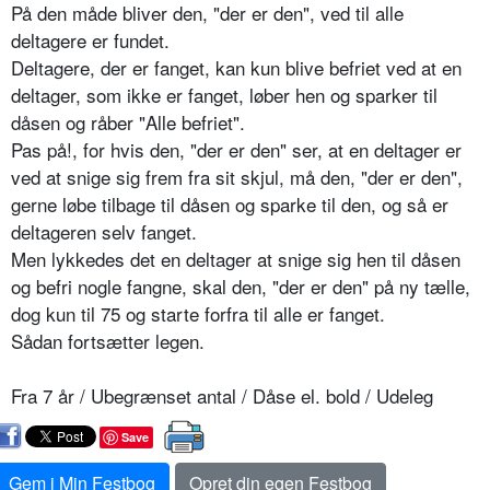
På den måde bliver den, "der er den", ved til alle
deltagere er fundet.
Deltagere, der er fanget, kan kun blive befriet ved at en
deltager, som ikke er fanget, løber hen og sparker til
dåsen og råber "Alle befriet".
Pas på!, for hvis den, "der er den" ser, at en deltager er
ved at snige sig frem fra sit skjul, må den, "der er den",
gerne løbe tilbage til dåsen og sparke til den, og så er
deltageren selv fanget.
Men lykkedes det en deltager at snige sig hen til dåsen
og befri nogle fangne, skal den, "der er den" på ny tælle,
dog kun til 75 og starte forfra til alle er fanget.
Sådan fortsætter legen.
Fra 7 år / Ubegrænset antal / Dåse el. bold / Udeleg
Save
Gem i Min Festbog
Opret din egen Festbog