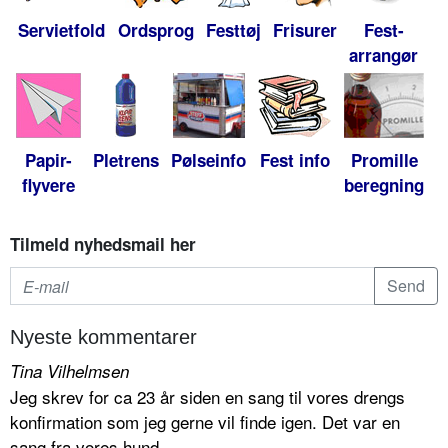
Servietfold
Ordsprog
Festtøj
Frisurer
Fest-
arrangør
Papir-
Pletrens
Pølseinfo
Fest info
Promille
flyvere
beregning
Tilmeld nyhedsmail her
Nyeste kommentarer
Tina Vilhelmsen
Jeg skrev for ca 23 år siden en sang til vores drengs
konfirmation som jeg gerne vil finde igen. Det var en
sang fra vores hund...