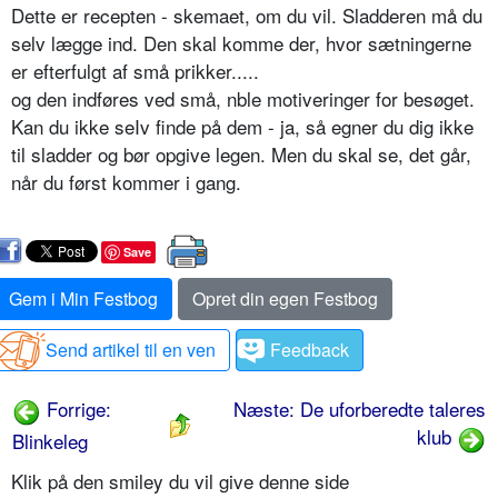
Dette er recepten - skemaet, om du vil. Sladderen må du
selv lægge ind. Den skal komme der, hvor sætningerne
er efterfulgt af små prikker.....
og den indføres ved små, nble motiveringer for besøget.
Kan du ikke seIv finde på dem - ja, så egner du dig ikke
til sladder og bør opgive legen. Men du skal se, det går,
når du først kommer i gang.
Save
Gem i Min Festbog
Opret din egen Festbog
Send artikel til en ven
Feedback
Forrige:
Næste: De uforberedte taleres
klub
Blinkeleg
Klik på den smiley du vil give denne side