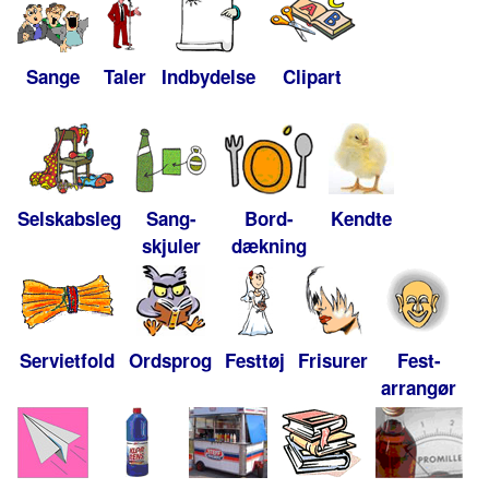
Sange
Taler
Indbydelse
Clipart
Selskabsleg
Sang-
Bord-
Kendte
skjuler
dækning
Servietfold
Ordsprog
Festtøj
Frisurer
Fest-
arrangør