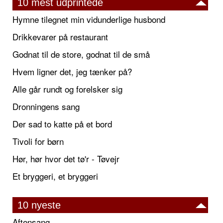
10 mest udprintede
Hymne tilegnet min vidunderlige husbond
Drikkevarer på restaurant
Godnat til de store, godnat til de små
Hvem ligner det, jeg tænker på?
Alle går rundt og forelsker sig
Dronningens sang
Der sad to katte på et bord
Tivoli for børn
Hør, hør hvor det tø'r - Tøvejr
Et bryggeri, et bryggeri
10 nyeste
Aftensang