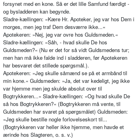
forsynet med en kone. Så er det lille Samfund færdigt -
og bysladderen kan begynde.
Sladre-kællingen: »Kære Hr. Apoteker, jeg var hos Dem i
morges, men jeg traf Dem desværre ikke...«
Apotekeren: »Nej, jeg var ovre hos Guldsmeden.«
Sladre-kællingen: »Såh, - hvad skulle De hos
Guldsmeden?« (Nu er det for så vidt Guldsmedens tur;
men han må ikke falde ind i sladderen, før Apotekeren
har besvaret det stillede spørgsmål.).
Apotekeren: »Jeg skulle såmænd se på et armbånd til
min kone.« Guldsmeden: »Ja, det var kedeligt, jeg ikke
var hjemme men jeg skulde absolut over til
Bogtrykkeren...« Sladre-kællingen: »Og hvad skulle De
så hos Bogtrykkeren?« (Bogtrykkeren må vente, til
Guldsmeden har svaret på spørgsmålet) Guldsmeden:
»Jeg skulle bestille nogle forlovelseskort til...
(Bogtrykkeren var heller ikke hjemme, men havde et
ærinde hos Slagteren, o. s. v.)