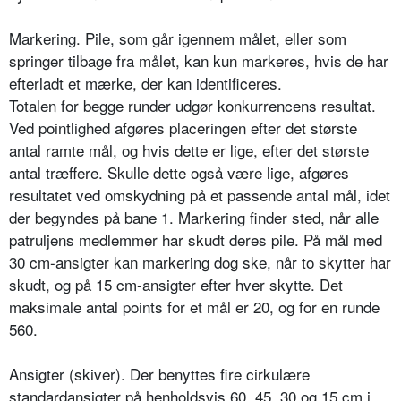
Markering. Pile, som går igennem målet, eller som
springer tilbage fra målet, kan kun markeres, hvis de har
efterladt et mærke, der kan identificeres.
Totalen for begge runder udgør konkurrencens resultat.
Ved pointlighed afgøres placeringen efter det største
antal ramte mål, og hvis dette er lige, efter det største
antal træffere. Skulle dette også være lige, afgøres
resultatet ved omskydning på et passende antal mål, idet
der begyndes på bane 1. Markering finder sted, når alle
patruljens medlemmer har skudt deres pile. På mål med
30 cm-ansigter kan markering dog ske, når to skytter har
skudt, og på 15 cm-ansigter efter hver skytte. Det
maksimale antal points for et mål er 20, og for en runde
560.
Ansigter (skiver). Der benyttes fire cirkulære
standardansigter på henholdsvis 60, 45, 30 og 15 cm i