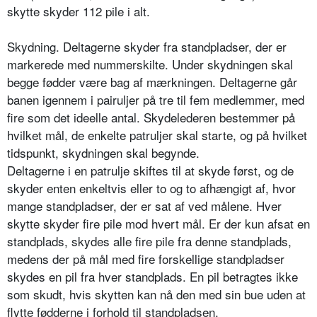
skytte skyder 112 pile i alt.
Skydning. Deltagerne skyder fra standpladser, der er
markerede med nummerskilte. Under skydningen skal
begge fødder være bag af mærkningen. Deltagerne går
banen igennem i pairuljer på tre til fem medlemmer, med
fire som det ideelle antal. Skydelederen bestemmer på
hvilket mål, de enkelte patruljer skal starte, og på hvilket
tidspunkt, skydningen skal begynde.
Deltagerne i en patrulje skiftes til at skyde først, og de
skyder enten enkeltvis eller to og to afhængigt af, hvor
mange standpladser, der er sat af ved målene. Hver
skytte skyder fire pile mod hvert mål. Er der kun afsat en
standplads, skydes alle fire pile fra denne standplads,
medens der på mål med fire forskellige standpladser
skydes en pil fra hver standplads. En pil betragtes ikke
som skudt, hvis skytten kan nå den med sin bue uden at
flytte fødderne i forhold til standpladsen.