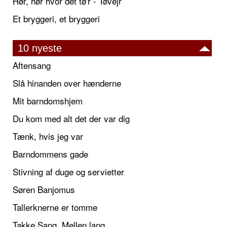
Hør, hør hvor det tø'r - Tøvejr
Et bryggeri, et bryggeri
10 nyeste
Aftensang
Slå hinanden over hænderne
Mit barndomshjem
Du kom med alt det der var dig
Tænk, hvis jeg var
Barndommens gade
Stivning af duge og servietter
Søren Banjomus
Tallerknerne er tomme
Takke Sang, Mellen lang