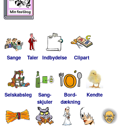
Sange
Taler
Indbydelse
Clipart
Selskabsleg
Sang-
Bord-
Kendte
skjuler
dækning