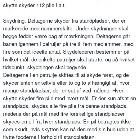
skytte skyder 112 pile i alt.
Skydning. Deltagerne skyder fra standpladser, der er
markerede med nummerskilte. Under skydningen skal
begge fødder være bag af mærkningen. Deltagerne går
banen igennem i pairuljer på tre til fem medlemmer, med
fire som det ideelle antal. Skydelederen bestemmer på
hvilket mål, de enkelte patruljer skal starte, og på hvilket
tidspunkt, skydningen skal begynde.
Deltagerne i en patrulje skiftes til at skyde først, og de
skyder enten enkeltvis eller to og to afhængigt af, hvor
mange standpladser, der er sat af ved målene. Hver
skytte skyder fire pile mod hvert mål. Er der kun afsat en
standplads, skydes alle fire pile fra denne standplads,
medens der på mål med fire forskellige standpladser
skydes en pil fra hver standplads. En pil betragtes ikke
som skudt, hvis skytten kan nå den med sin bue uden at
flytte fødderne i forhold til standpladsen.