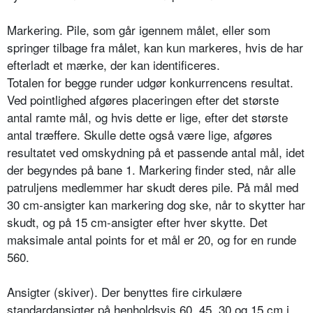
Markering. Pile, som går igennem målet, eller som
springer tilbage fra målet, kan kun markeres, hvis de har
efterladt et mærke, der kan identificeres.
Totalen for begge runder udgør konkurrencens resultat.
Ved pointlighed afgøres placeringen efter det største
antal ramte mål, og hvis dette er lige, efter det største
antal træffere. Skulle dette også være lige, afgøres
resultatet ved omskydning på et passende antal mål, idet
der begyndes på bane 1. Markering finder sted, når alle
patruljens medlemmer har skudt deres pile. På mål med
30 cm-ansigter kan markering dog ske, når to skytter har
skudt, og på 15 cm-ansigter efter hver skytte. Det
maksimale antal points for et mål er 20, og for en runde
560.
Ansigter (skiver). Der benyttes fire cirkulære
standardansigter på henholdsvis 60, 45, 30 og 15 cm i