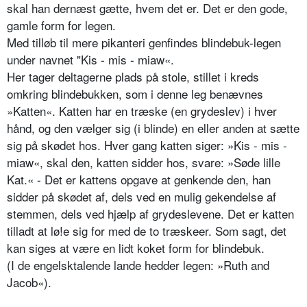
skal han dernæst gætte, hvem det er. Det er den gode,
gamle form for legen.
Med tilløb til mere pikanteri genfindes blindebuk-legen
under navnet "Kis - mis - miaw«.
Her tager deltagerne plads på stole, stillet i kreds
omkring blindebukken, som i denne leg benævnes
»Katten«. Katten har en træske (en grydeslev) i hver
hånd, og den vælger sig (i blinde) en eller anden at sætte
sig på skødet hos. Hver gang katten siger: »Kis - mis -
miaw«, skal den, katten sidder hos, svare: »Søde lille
Kat.« - Det er kattens opgave at genkende den, han
sidder på skødet af, dels ved en mulig gekendelse af
stemmen, dels ved hjælp af grydeslevene. Det er katten
tilladt at lø!e sig for med de to træskeer. Som sagt, det
kan siges at være en lidt koket form for blindebuk.
(I de engelsktalende lande hedder legen: »Ruth and
Jacob«).