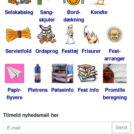
Selskabsleg
Sang-
Bord-
Kendte
skjuler
dækning
Servietfold
Ordsprog
Festtøj
Frisurer
Fest-
arrangør
Papir-
Pletrens
Pølseinfo
Fest info
Promille
flyvere
beregning
Tilmeld nyhedsmail her