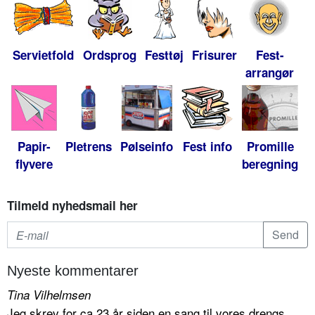
Servietfold
Ordsprog
Festtøj
Frisurer
Fest-
arrangør
Papir-
Pletrens
Pølseinfo
Fest info
Promille
flyvere
beregning
Tilmeld nyhedsmail her
Nyeste kommentarer
Tina Vilhelmsen
Jeg skrev for ca 23 år siden en sang til vores drengs