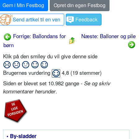
Gem i Min Festbog
Opret din egen Festbog
Send artikel til en ven
Feedback
Forrige: Ballondans for
Næste: Balloner og pile
børn
Klik på den smiley du vil give denne side
Brugernes vurdering
4,8
(
19
stemmer)
Siden er blevet set 10.982 gange -
Se og skriv
.
kommentarer herunder
• By-sladder