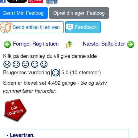
Gem i Min Festbog
Opret din egen Festbog
Send artikel til en ven
Feedback
Forrige: Røg i stuen
Næste: Saftpletter
Klik på den smiley du vil give denne side
Brugernes vurdering
5,0
(
10
stemmer)
Siden er blevet set 4.492 gange -
Se og skriv
.
kommentarer herunder
• Levertran.