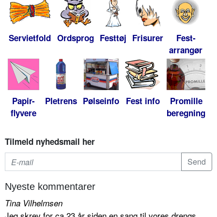
Servietfold
Ordsprog
Festtøj
Frisurer
Fest-
arrangør
Papir-
Pletrens
Pølseinfo
Fest info
Promille
flyvere
beregning
Tilmeld nyhedsmail her
Nyeste kommentarer
Tina Vilhelmsen
Jeg skrev for ca 23 år siden en sang til vores drengs