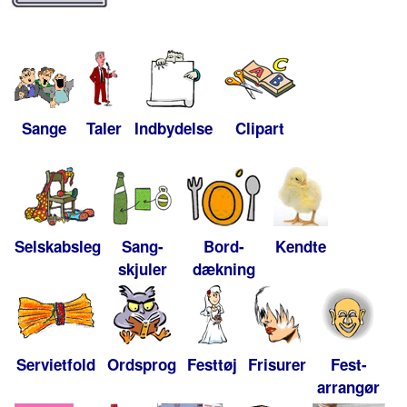
Sange
Taler
Indbydelse
Clipart
Selskabsleg
Sang-
Bord-
Kendte
skjuler
dækning
Servietfold
Ordsprog
Festtøj
Frisurer
Fest-
arrangør