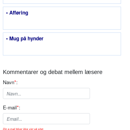
• Afføring
• Mug på hynder
Kommentarer og debat mellem læsere
Navn
*
:
E-mail
*
:
Din e-mail bliver ikke vist på sitet.