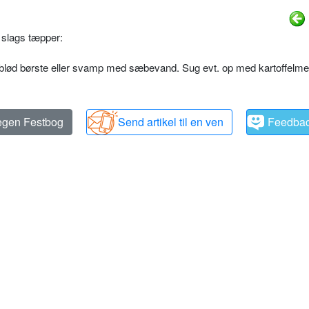
 slags tæpper:
blød børste eller svamp med sæbevand. Sug evt. op med kartoffelme
 egen Festbog
Send artikel til en ven
Feedba