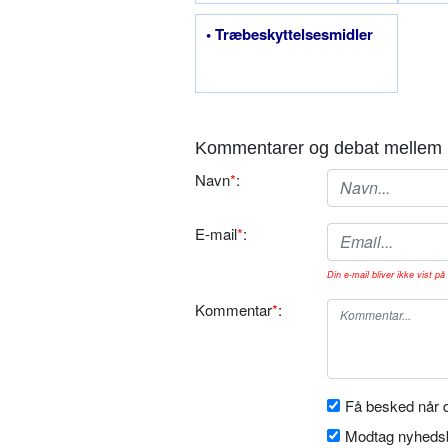
• Træbeskyttelsesmidler
Kommentarer og debat mellem 
Navn
*
:
E-mail
*
:
Din e-mail bliver ikke vist på 
Kommentar
*
:
Få besked når d
Modtag nyhedsb