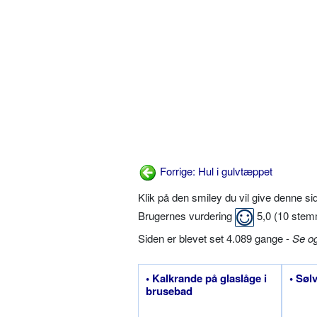
Forrige: Hul i gulvtæppet
Klik på den smiley du vil give denne s
Brugernes vurdering
5,0
(
10
stem
Siden er blevet set 4.089 gange -
Se o
• Kalkrande på glaslåge i
• Sølv
brusebad