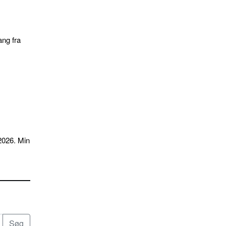
ang fra
2026. Min