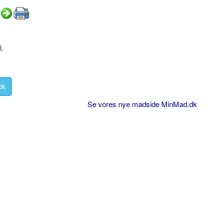
l.
ck
Se vores nye madside MinMad.dk