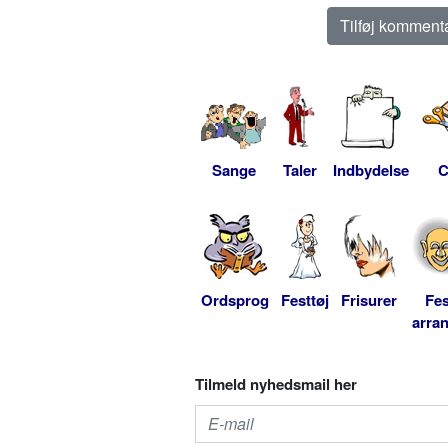
Sange
Taler
Indbydelse
C
Ordsprog
Festtøj
Frisurer
Fes
arra
Tilmeld nyhedsmail her