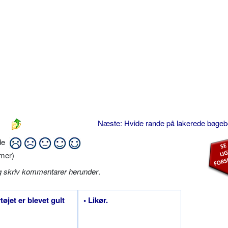
Næste: Hvide rande på lakerede bøge
ide
mer)
g skriv kommentarer herunder
.
tøjet er blevet gult
• Likør.