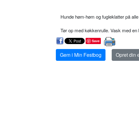
Hunde høm-høm og fugleklatter på alle
Tør op med køkkenrulle. Vask med en 
Save
Gem i Min Festbog
Opret din