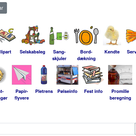
lipart
Selskabsleg
Sang-
Bord-
Kendte
Serv
skjuler
dækning
t-
Papir-
Pletrens
Pølseinfo
Fest info
Promille
ngør
flyvere
beregning