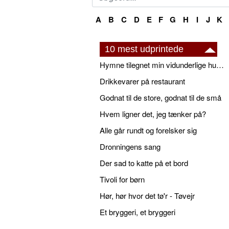
A
B
C
D
E
F
G
H
I
J
K
10 mest udprintede
Hymne tilegnet min vidunderlige husbond
Drikkevarer på restaurant
Godnat til de store, godnat til de små
Hvem ligner det, jeg tænker på?
Alle går rundt og forelsker sig
Dronningens sang
Der sad to katte på et bord
Tivoli for børn
Hør, hør hvor det tø'r - Tøvejr
Et bryggeri, et bryggeri