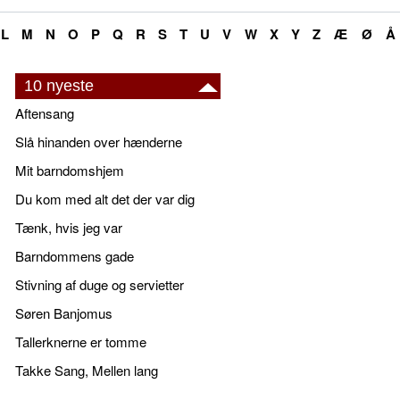
L
M
N
O
P
Q
R
S
T
U
V
W
X
Y
Z
Æ
Ø
Å
10 nyeste
Aftensang
Slå hinanden over hænderne
Mit barndomshjem
Du kom med alt det der var dig
Tænk, hvis jeg var
Barndommens gade
Stivning af duge og servietter
Søren Banjomus
Tallerknerne er tomme
Takke Sang, Mellen lang