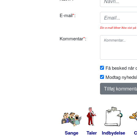
E-mail
*
:
Din e-mail bliver ikke vist på 
Kommentar
*
:
Få besked når d
Modtag nyhedsb
Sange
Taler
Indbydelse
C