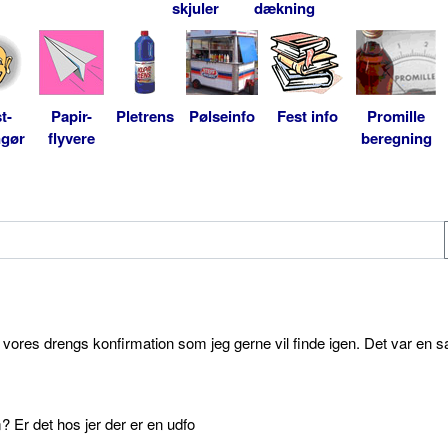
skjuler
dækning
t-
Papir-
Pletrens
Pølseinfo
Fest info
Promille
ngør
flyvere
beregning
l vores drengs konfirmation som jeg gerne vil finde igen. Det var en s
 Er det hos jer der er en udfo