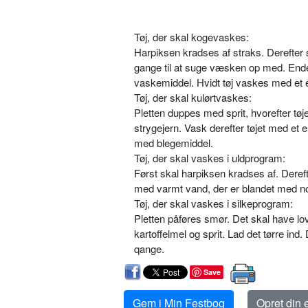
Tøj, der skal kogevaskes:
Harpiksen kradses af straks. Derefter s
gange til at suge væsken op med. Endel
vaskemiddel. Hvidt tøj vaskes med et
Tøj, der skal kulørtvaskes:
Pletten duppes med sprit, hvorefter tøj
strygejern. Vask derefter tøjet med e
med blegemiddel.
Tøj, der skal vaskes i uldprogram:
Først skal harpiksen kradses af. Deref
med varmt vand, der er blandet med nog
Tøj, der skal vaskes i silkeprogram:
Pletten påføres smør. Det skal have lov 
kartoffelmel og sprit. Lad det tørre in
qange.
Save
Gem i Min Festbog
Opret din