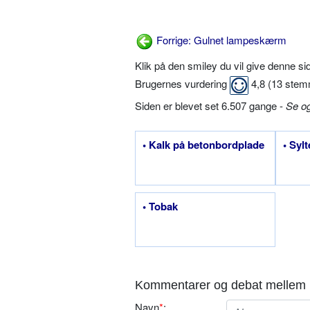
Forrige: Gulnet lampeskærm
Klik på den smiley du vil give denne s
Brugernes vurdering
4,8
(
13
stem
Siden er blevet set 6.507 gange -
Se o
• Kalk på betonbordplade
• Sylt
• Tobak
Kommentarer og debat mellem 
Navn
*
: