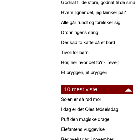
Godnat til de store, godnat til de små
Hvem ligner det, jeg tænker på?
Alle går rundt og forelsker sig
Dronningens sang
Der sad to katte på et bord
Tivoli for børn
Hør, hør hvor det tø'r - Tøvejr
Et bryggeri, et bryggeri
10 mest viste
Solen er så rød mor
I dag er det Oles fødselsdag
Puff den magiske drage
Elefantens vuggevise
Regnvejrsdag i november