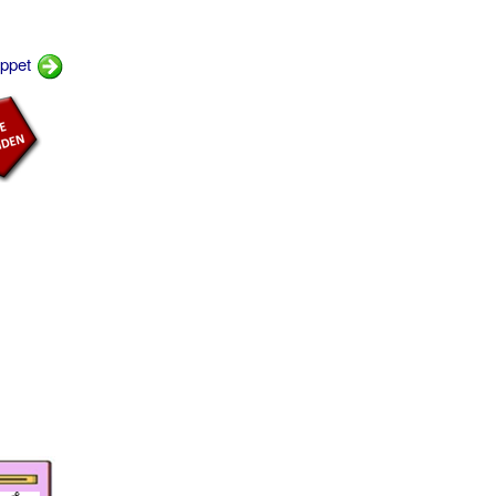
æppet