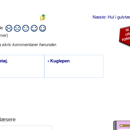
Næste: Hul i gulvt
ide
mer)
g skriv kommentarer herunder
.
etøj.
• Kuglepen
læsere