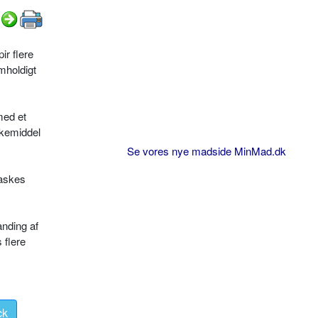
ir flere
mholdigt
med et
skemiddel
Se vores nye madside MinMad.dk
vaskes
anding af
 flere
ck