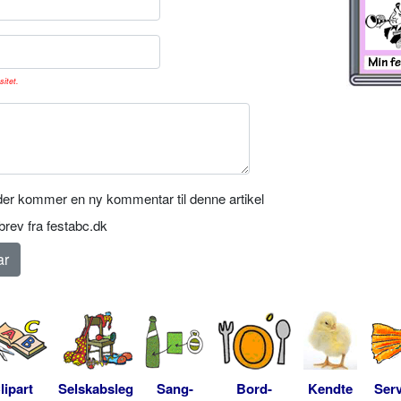
sitet.
er kommer en ny kommentar til denne artikel
rev fra festabc.dk
lipart
Selskabsleg
Sang-
Bord-
Kendte
Serv