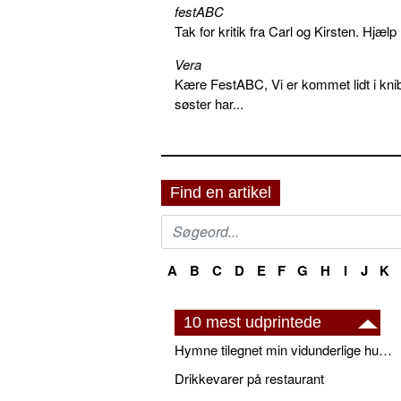
festABC
Tak for kritik fra Carl og Kirsten. Hjæl
Vera
Kære FestABC, Vi er kommet lidt i knib
søster har...
Find en artikel
A
B
C
D
E
F
G
H
I
J
K
10 mest udprintede
Hymne tilegnet min vidunderlige husbond
Drikkevarer på restaurant