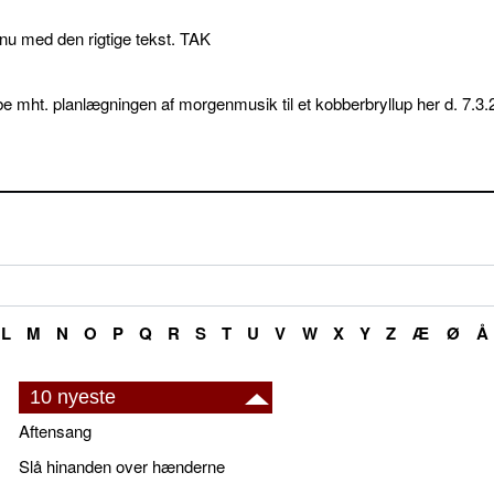
p nu med den rigtige tekst. TAK
e mht. planlægningen af morgenmusik til et kobberbryllup her d. 7.3.
L
M
N
O
P
Q
R
S
T
U
V
W
X
Y
Z
Æ
Ø
Å
10 nyeste
Aftensang
Slå hinanden over hænderne