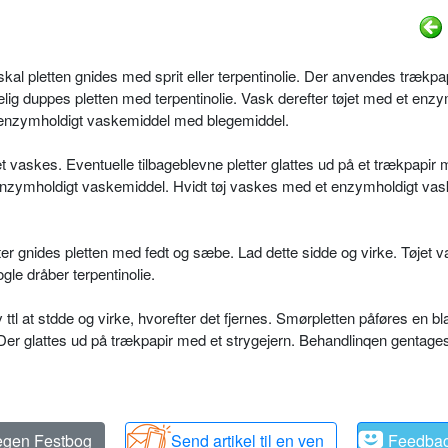
kal pletten gnides med sprit eller terpentinolie. Der anvendes trækpap
ig duppes pletten med terpentinolie. Vask derefter tøjet med et enzy
 enzymholdigt vaskemiddel med blegemiddel.
et vaskes. Eventuelle tilbageblevne pletter glattes ud på et trækpapir 
t enzymholdigt vaskemiddel. Hvidt tøj vaskes med et enzymholdigt va
ter gnides pletten med fedt og sæbe. Lad dette sidde og virke. Tøjet 
le dråber terpentinolie.
ttl at stdde og virke, hvorefter det fjernes. Smørpletten påføres en bl
d. Der glattes ud på trækpapir med et strygejern. Behandlinqen gentages
 egen Festbog
Send artikel til en ven
Feedba