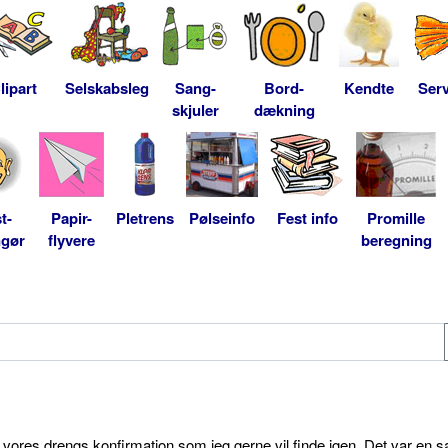
lipart
Selskabsleg
Sang-
Bord-
Kendte
Serv
skjuler
dækning
t-
Papir-
Pletrens
Pølseinfo
Fest info
Promille
ngør
flyvere
beregning
l vores drengs konfirmation som jeg gerne vil finde igen. Det var en s