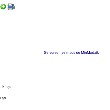
Se vores nye madside MinMad.dk
riktrøje
ange