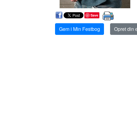
Save
Gem i Min Festbog
Opret din