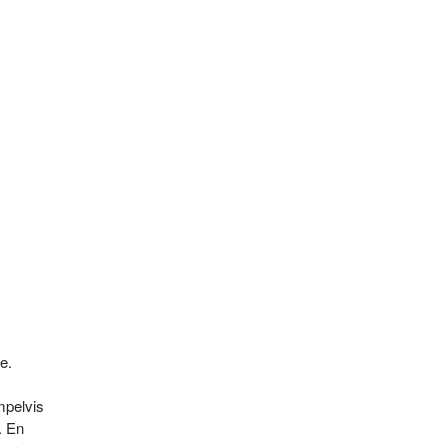
e.
mpelvis
. En