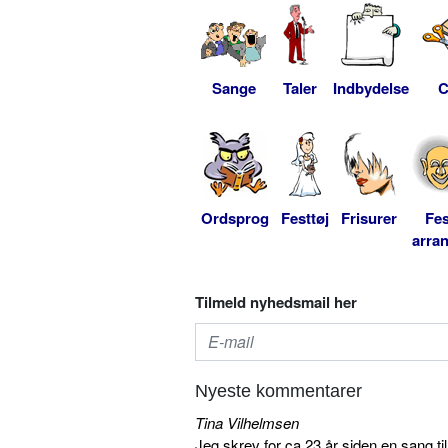
Sange
Taler
Indbydelse
C
Ordsprog
Festtøj
Frisurer
Fes
arra
Tilmeld nyhedsmail her
Nyeste kommentarer
Tina Vilhelmsen
Jeg skrev for ca 23 år siden en sang ti