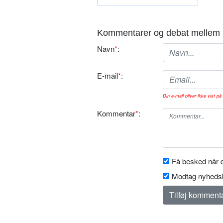
Kommentarer og debat mellem 
Navn
*
:
E-mail
*
:
Din e-mail bliver ikke vist på 
Kommentar
*
:
Få besked når d
Modtag nyhedsb