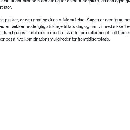
-shirt under eller som erstatning for en sommerjakke, da den også gi
t stof.
e pakker, er den grad også en misforståelse. Sagen er nemlig at m
 en lækker moderigtig striktrøje til fars dag og han vil med sikkerhe
er kan bruges i forbindelse med en skjorte, polo eller noget helt tredje,
aber også nye kombinationsmuligheder for fremtidige tøjkøb.