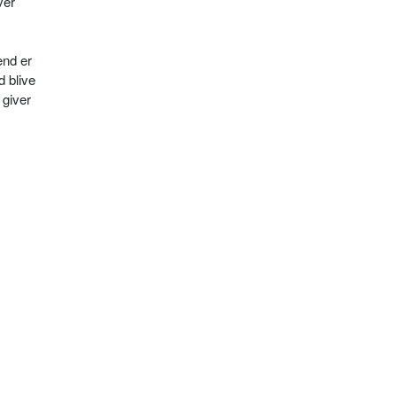
ver
ænd er
d blive
 giver