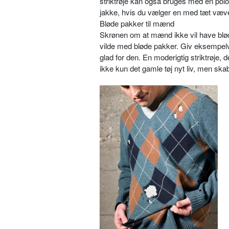
striktrøje kan også bruges med en polo
jakke, hvis du vælger en med tæt væve
Bløde pakker til mænd
Skrønen om at mænd ikke vil have blød
vilde med bløde pakker. Giv eksempelvis
glad for den. En moderigtig striktrøje, d
ikke kun det gamle tøj nyt liv, men sk