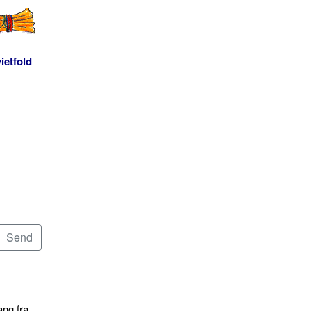
ietfold
ang fra