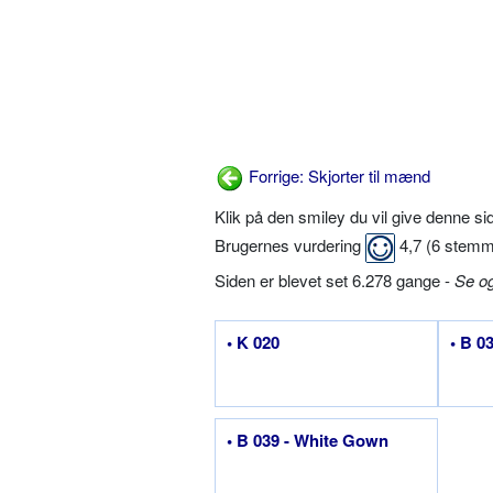
Forrige: Skjorter til mænd
Klik på den smiley du vil give denne s
Brugernes vurdering
4,7
(
6
stemm
Siden er blevet set 6.278 gange -
Se o
• K 020
• B 0
• B 039 - White Gown