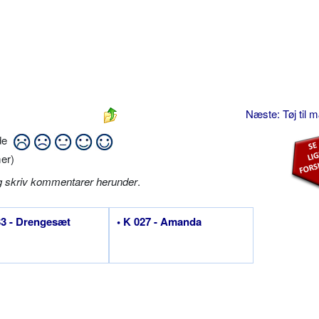
Næste: Tøj til
ide
er)
g skriv kommentarer herunder
.
33 - Drengesæt
• K 027 - Amanda