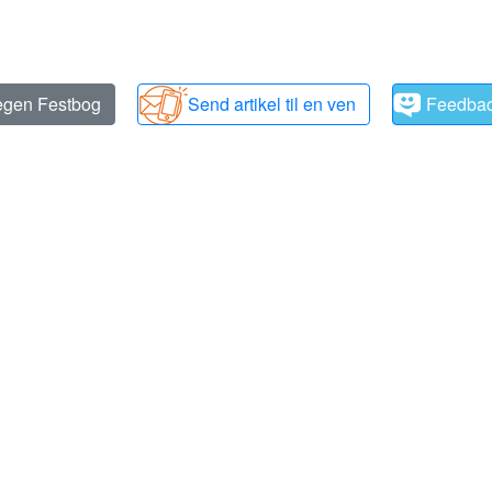
 egen Festbog
Send artikel til en ven
Feedba