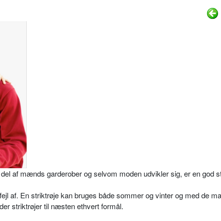
st del af mænds garderober og selvom moden udvikler sig, er en god st
 gå fejl af. En striktrøje kan bruges både sommer og vinter og med de m
er striktrøjer til næsten ethvert formål.