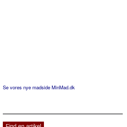
Se vores nye madside MinMad.dk
Find en artikel