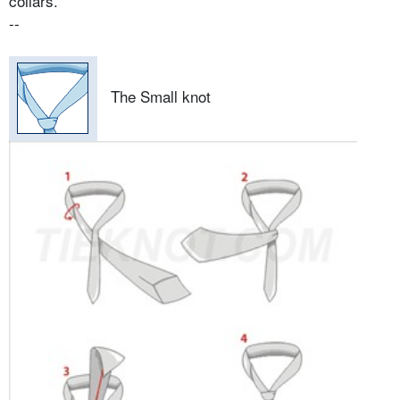
collars.
--
The Small knot