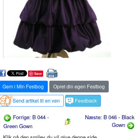
Save
Gem i Min Festbog
Opret din egen Festbog
Send artikel til en ven
Feedback
Forrige: B 044 -
Næste: B 046 - Black
Gown
Green Gown
Klik på den smiley du vil give denne side