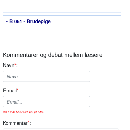
• B 051 - Brudepige
Kommentarer og debat mellem læsere
Navn
*
:
E-mail
*
:
Din e-mail bliver ikke vist på sitet.
Kommentar
*
: