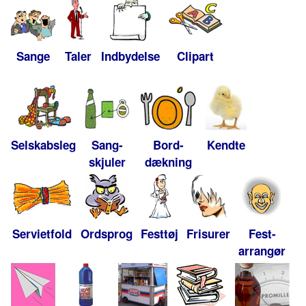
Sange
Taler
Indbydelse
Clipart
Selskabsleg
Sang-
Bord-
Kendte
skjuler
dækning
Servietfold
Ordsprog
Festtøj
Frisurer
Fest-
arrangør