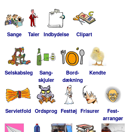
Sange
Taler
Indbydelse
Clipart
Selskabsleg
Sang-
Bord-
Kendte
skjuler
dækning
Servietfold
Ordsprog
Festtøj
Frisurer
Fest-
arrangør