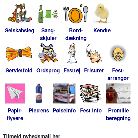
Selskabsleg
Sang-
Bord-
Kendte
skjuler
dækning
Servietfold
Ordsprog
Festtøj
Frisurer
Fest-
arrangør
Papir-
Pletrens
Pølseinfo
Fest info
Promille
flyvere
beregning
Tilmeld nyhedsmail her