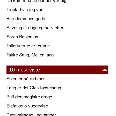
Du kom med alt det der var dig
Tænk, hvis jeg var
Barndommens gade
Stivning af duge og servietter
Søren Banjomus
Tallerknerne er tomme
Takke Sang, Mellen lang
10 mest viste
Solen er så rød mor
I dag er det Oles fødselsdag
Puff den magiske drage
Elefantens vuggevise
Regnvejrsdag i november