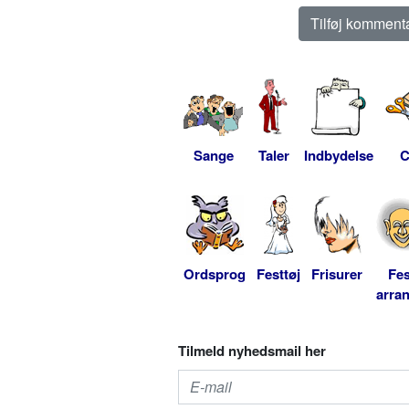
Sange
Taler
Indbydelse
C
Ordsprog
Festtøj
Frisurer
Fes
arra
Tilmeld nyhedsmail her