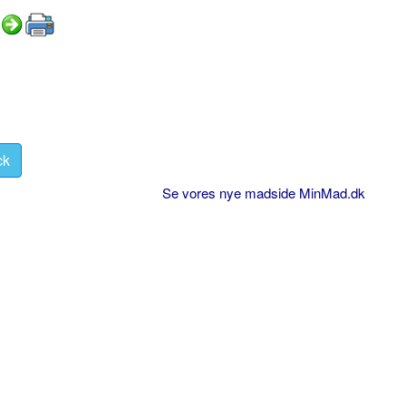
ck
Se vores nye madside MinMad.dk