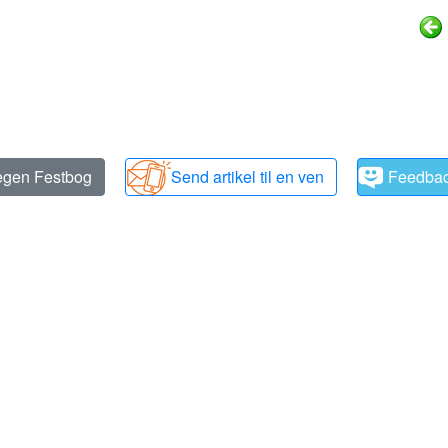
 egen Festbog
Send artikel til en ven
Feedba