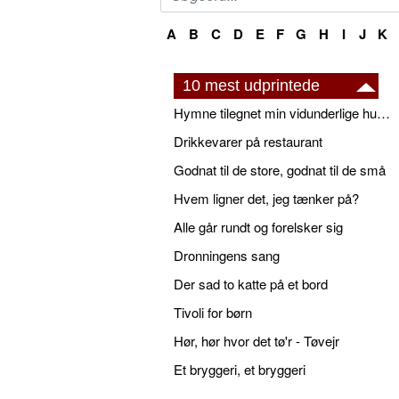
A
B
C
D
E
F
G
H
I
J
K
10 mest udprintede
Hymne tilegnet min vidunderlige husbond
Drikkevarer på restaurant
Godnat til de store, godnat til de små
Hvem ligner det, jeg tænker på?
Alle går rundt og forelsker sig
Dronningens sang
Der sad to katte på et bord
Tivoli for børn
Hør, hør hvor det tø'r - Tøvejr
Et bryggeri, et bryggeri