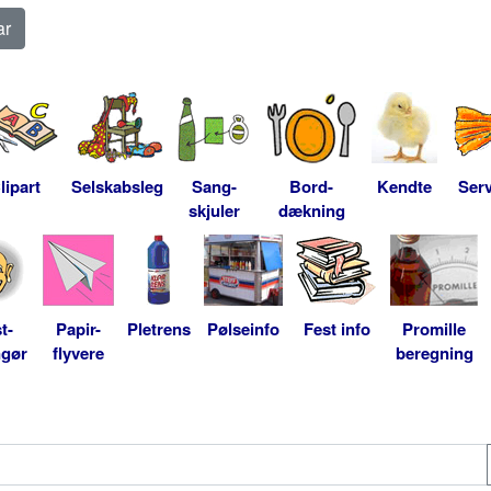
lipart
Selskabsleg
Sang-
Bord-
Kendte
Serv
skjuler
dækning
t-
Papir-
Pletrens
Pølseinfo
Fest info
Promille
ngør
flyvere
beregning