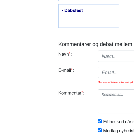
• Dåbsfest
Kommentarer og debat mellem 
Navn
*
:
E-mail
*
:
Din e-mail bliver ikke vist på 
Kommentar
*
:
Få besked når d
Modtag nyhedsb