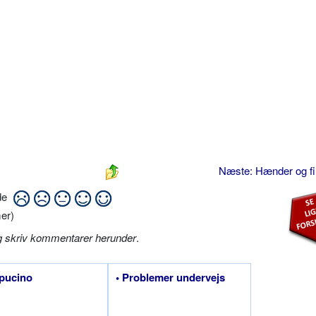
Næste: Hænder og f
ide
er)
g skriv kommentarer herunder
.
pucino
• Problemer undervejs