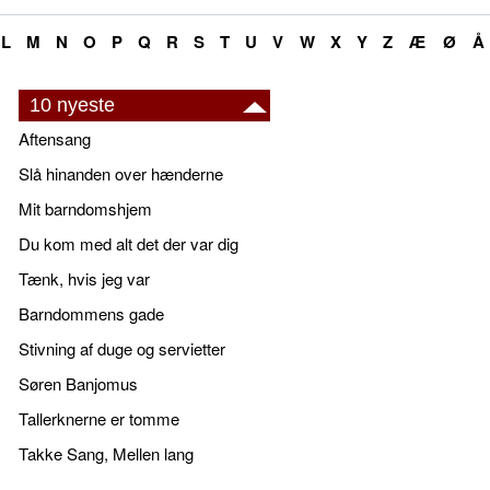
L
M
N
O
P
Q
R
S
T
U
V
W
X
Y
Z
Æ
Ø
Å
10 nyeste
Aftensang
Slå hinanden over hænderne
Mit barndomshjem
Du kom med alt det der var dig
Tænk, hvis jeg var
Barndommens gade
Stivning af duge og servietter
Søren Banjomus
Tallerknerne er tomme
Takke Sang, Mellen lang