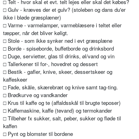
□ Telt - hvor skal et evt. telt lejes eller skal det købes?
□ Gulv - kræves der et gulv? (stoleben og dans du'er
ikke i bløde græsplæner)
□ Varme - varmelamper, varmeblæsere i teltet eller
tæpper, når det bliver køligt.
□ Stole - som ikke synker ned i evt græsplæne
□ Borde - spiseborde, buffetborde og drinksbord
□ Duge, servietter, glas til drinks, øl/vand og vin
□ Tallerkener til for-, hovedret og dessert
□ Bestik - gafler, knive, skeer, dessertskeer og
kaffeskeer
□ Fade, skåle, skærebræt og knive samt tag-ting.
□ Brødkurve og vandkander
□ Krus til kaffe og te (affaldsskål til brugte teposer)
□ Kaffemaskine, kaffe (tevand) og termokander
□ Tilbehør fx sukker, salt, peber, sukker og fløde til
kaffen
□ Pynt og blomster til bordene