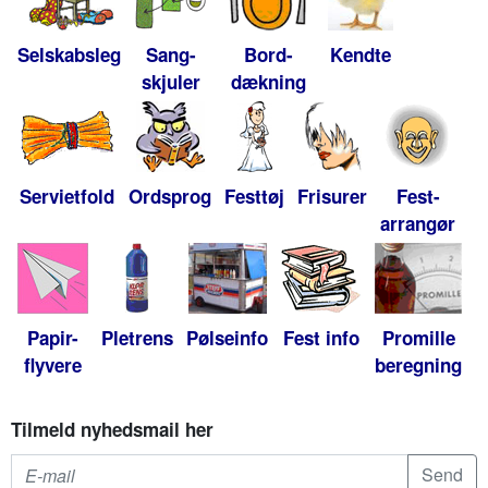
Selskabsleg
Sang-
Bord-
Kendte
skjuler
dækning
Servietfold
Ordsprog
Festtøj
Frisurer
Fest-
arrangør
Papir-
Pletrens
Pølseinfo
Fest info
Promille
flyvere
beregning
Tilmeld nyhedsmail her