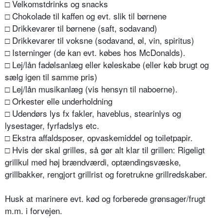
□ Velkomstdrinks og snacks
□ Chokolade til kaffen og evt. slik til børnene
□ Drikkevarer til børnene (saft, sodavand)
□ Drikkevarer til voksne (sodavand, øl, vin, spiritus)
□ Isterninger (de kan evt. købes hos McDonalds).
□ Lej/lån fadølsanlæg eller køleskabe (eller køb brugt og
sælg igen til samme pris)
□ Lej/lån musikanlæg (vis hensyn til naboerne).
□ Orkester elle underholdning
□ Udendørs lys fx fakler, haveblus, stearinlys og
lysestager, fyrfadslys etc.
□ Ekstra affaldsposer, opvaskemiddel og toiletpapir.
□ Hvis der skal grilles, så gør alt klar til grillen: Rigeligt
grillkul med høj brændværdi, optændingsvæske,
grillbakker, rengjort grillrist og foretrukne grillredskaber.
Husk at marinere evt. kød og forberede grønsager/frugt
m.m. i forvejen.