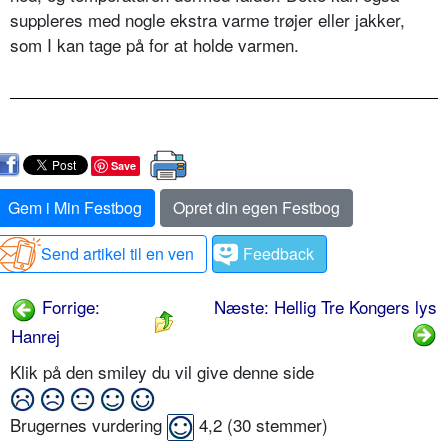
suppleres med nogle ekstra varme trøjer eller jakker,
som I kan tage på for at holde varmen.
Save
Gem i Min Festbog
Opret din egen Festbog
Send artikel til en ven
Feedback
Forrige:
Næste: Hellig Tre Kongers lys
Hanrej
Klik på den smiley du vil give denne side
Brugernes vurdering
4,2
(
30
stemmer)