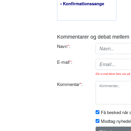
• Konfirmationssange
Kommentarer og debat mellem 
Navn
*
:
E-mail
*
:
Din e-mail bliver ikke vist på 
Kommentar
*
:
Få besked når d
Modtag nyhedsb