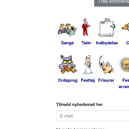
Sange
Taler
Indbydelse
C
Ordsprog
Festtøj
Frisurer
Fes
arra
Tilmeld nyhedsmail her