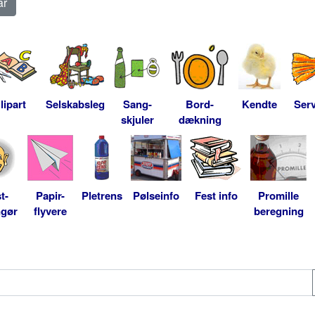
lipart
Selskabsleg
Sang-
Bord-
Kendte
Serv
skjuler
dækning
t-
Papir-
Pletrens
Pølseinfo
Fest info
Promille
ngør
flyvere
beregning