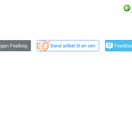
 egen Festbog
Send artikel til en ven
Feedba