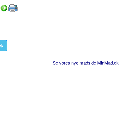
ck
Se vores nye madside MinMad.dk