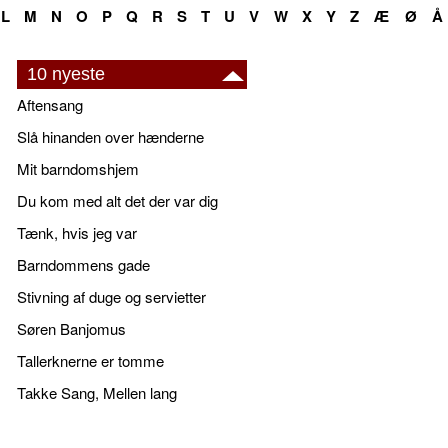
L
M
N
O
P
Q
R
S
T
U
V
W
X
Y
Z
Æ
Ø
Å
10 nyeste
Aftensang
Slå hinanden over hænderne
Mit barndomshjem
Du kom med alt det der var dig
Tænk, hvis jeg var
Barndommens gade
Stivning af duge og servietter
Søren Banjomus
Tallerknerne er tomme
Takke Sang, Mellen lang