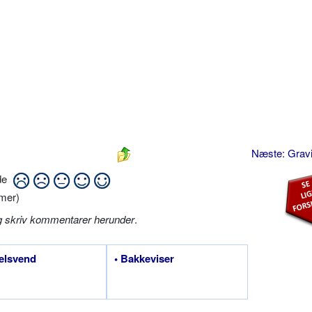
Næste: Gravi
ide
mer)
g skriv kommentarer herunder
.
elsvend
• Bakkeviser