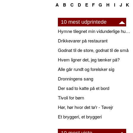
A
B
C
D
E
F
G
H
I
J
K
10 mest udprintede
Hymne tilegnet min vidunderlige husbond
Drikkevarer på restaurant
Godnat til de store, godnat til de små
Hvem ligner det, jeg tænker på?
Alle går rundt og forelsker sig
Dronningens sang
Der sad to katte på et bord
Tivoli for børn
Hør, hør hvor det tø'r - Tøvejr
Et bryggeri, et bryggeri
10 mest viste