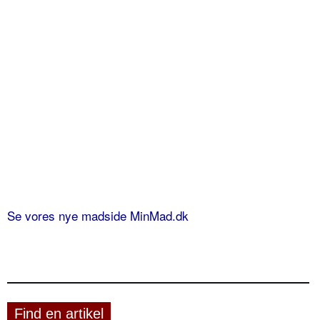
Se vores nye madside MinMad.dk
Find en artikel