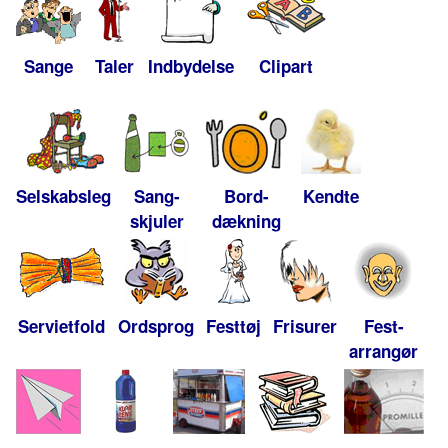
Sange
Taler
Indbydelse
Clipart
Selskabsleg
Sang-
Bord-
Kendte
skjuler
dækning
Servietfold
Ordsprog
Festtøj
Frisurer
Fest-
arrangør