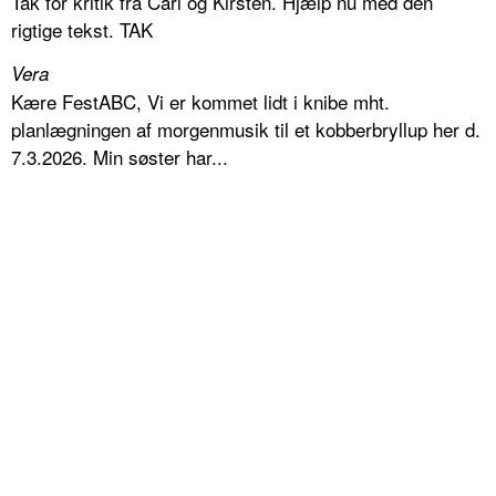
Tak for kritik fra Carl og Kirsten. Hjælp nu med den
rigtige tekst. TAK
Vera
Kære FestABC, Vi er kommet lidt i knibe mht.
planlægningen af morgenmusik til et kobberbryllup her d.
7.3.2026. Min søster har...