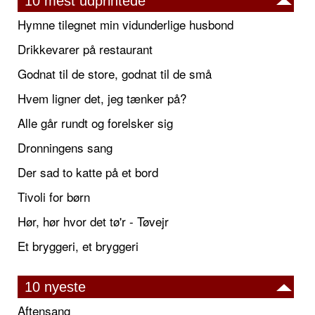
10 mest udprintede
Hymne tilegnet min vidunderlige husbond
Drikkevarer på restaurant
Godnat til de store, godnat til de små
Hvem ligner det, jeg tænker på?
Alle går rundt og forelsker sig
Dronningens sang
Der sad to katte på et bord
Tivoli for børn
Hør, hør hvor det tø'r - Tøvejr
Et bryggeri, et bryggeri
10 nyeste
Aftensang