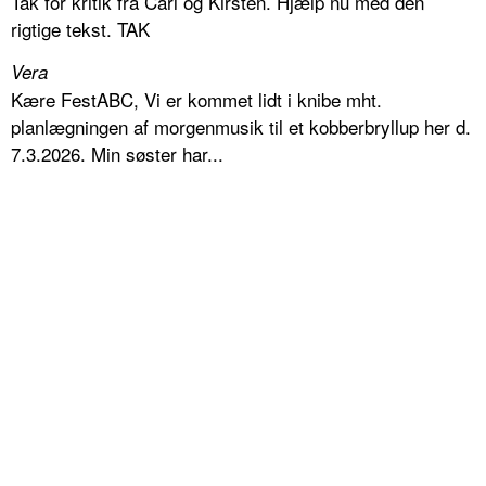
Tak for kritik fra Carl og Kirsten. Hjælp nu med den
rigtige tekst. TAK
Vera
Kære FestABC, Vi er kommet lidt i knibe mht.
planlægningen af morgenmusik til et kobberbryllup her d.
7.3.2026. Min søster har...