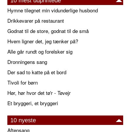
10 mest udprintede
Hymne tilegnet min vidunderlige husbond
Drikkevarer på restaurant
Godnat til de store, godnat til de små
Hvem ligner det, jeg tænker på?
Alle går rundt og forelsker sig
Dronningens sang
Der sad to katte på et bord
Tivoli for børn
Hør, hør hvor det tø'r - Tøvejr
Et bryggeri, et bryggeri
10 nyeste
Aftensang