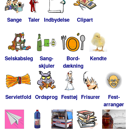
Sange
Taler
Indbydelse
Clipart
Selskabsleg
Sang-
Bord-
Kendte
skjuler
dækning
Servietfold
Ordsprog
Festtøj
Frisurer
Fest-
arrangør