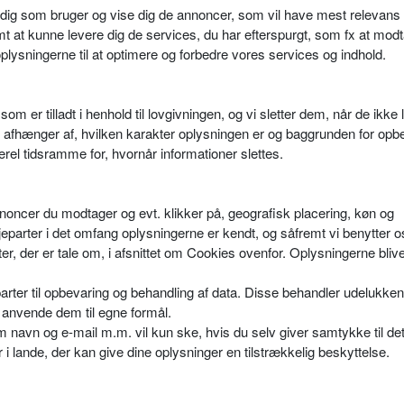
e dig som bruger og vise dig de annoncer, som vil have mest relevans f
amt at kunne levere dig de services, du har efterspurgt, som fx at mod
ysningerne til at optimere og forbedre vores services og indhold.
som er tilladt i henhold til lovgivningen, og vi sletter dem, når de ikk
n afhænger af, hvilken karakter oplysningen er og baggrunden for opb
erel tidsramme for, hvornår informationer slettes.
nnoncer du modtager og evt. klikker på, geografisk placering, køn og
jeparter i det omfang oplysningerne er kendt, og såfremt vi benytter o
ter, der er tale om, i afsnittet om Cookies ovenfor. Oplysningerne bliv
arter til opbevaring og behandling af data. Disse behandler udelukke
 anvende dem til egne formål.
 navn og e-mail m.m. vil kun ske, hvis du selv giver samtykke til det
i lande, der kan give dine oplysninger en tilstrækkelig beskyttelse.