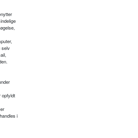
enytter
indelige
søgelse,
puter,
u selv
ail,
den.
under
r opfyldt
ver
ehandles i