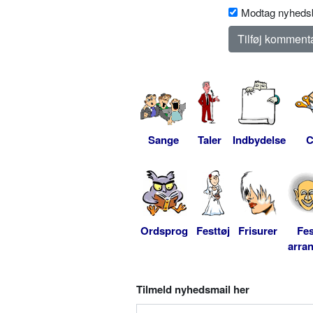
Modtag nyhedsb
Sange
Taler
Indbydelse
C
Ordsprog
Festtøj
Frisurer
Fes
arra
Tilmeld nyhedsmail her