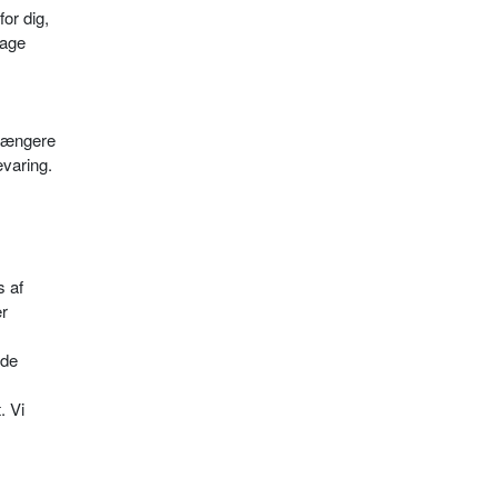
or dig,
tage
e længere
evaring.
s af
er
nde
. Vi