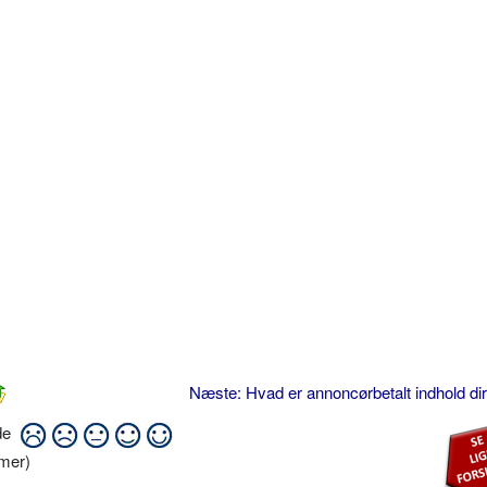
Næste: Hvad er annoncørbetalt indhold di
ide
mer)