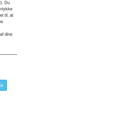
t). Du
amtykke
 til, at
es
af dine
ck