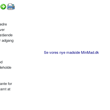
bedre
ver
nstående
ar adgang
Se vores nye madside MinMad.dk
ed
ndeholde
ante for
samt at