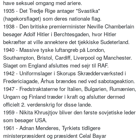
have seksuel omgang med ariere.
1935 - Det Tredje Rige antager "Svastika"
(hagekorsflaget) som deres nationale flag.
1938 - Den britiske premierminister Neville Chamberlain
besøger Adolf Hitler i Berchtesgaden, hvor Hitler
bekræfter at ville annektere det tjekkiske Sudeterland.
1940 - Massive tyske luftangreb på London,
Southampton, Bristol, Cardiff, Liverpool og Manchester.
Slaget om England afsluttes med sejr til RAF.
1942 - Uniformslager i Skorups Skrædderværksted i
Fredericiagade, Århus brændes ned ved sabotageaktion.
1947 - Fredstraktaterne for Italien, Bulgarien, Rumænien,
Ungarn og Finland træder i kraft og afslutter dermed
officielt 2. verdenskrig for disse lande.
1959 - Nikita Khrusjtjov bliver den første sovjetiske leder
som besøger USA.
1961 - Adnan Menderes, Tyrkiets tidligere
ministerpræsident og præsident Celal Bayar