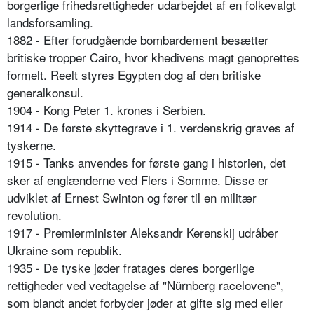
borgerlige frihedsrettigheder udarbejdet af en folkevalgt
landsforsamling.
1882 - Efter forudgående bombardement besætter
britiske tropper Cairo, hvor khedivens magt genoprettes
formelt. Reelt styres Egypten dog af den britiske
generalkonsul.
1904 - Kong Peter 1. krones i Serbien.
1914 - De første skyttegrave i 1. verdenskrig graves af
tyskerne.
1915 - Tanks anvendes for første gang i historien, det
sker af englænderne ved Flers i Somme. Disse er
udviklet af Ernest Swinton og fører til en militær
revolution.
1917 - Premierminister Aleksandr Kerenskij udråber
Ukraine som republik.
1935 - De tyske jøder fratages deres borgerlige
rettigheder ved vedtagelse af "Nürnberg racelovene",
som blandt andet forbyder jøder at gifte sig med eller