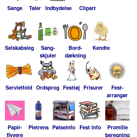
Sange
Taler
Indbydelse
Clipart
Selskabsleg
Sang-
Bord-
Kendte
skjuler
dækning
Servietfold
Ordsprog
Festtøj
Frisurer
Fest-
arrangør
Papir-
Pletrens
Pølseinfo
Fest info
Promille
flyvere
beregning