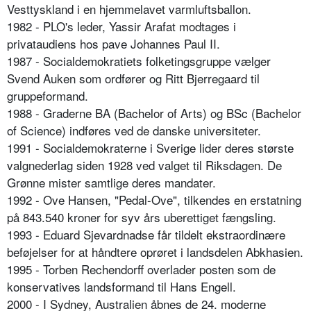
Vesttyskland i en hjemmelavet varmluftsballon.
1982 - PLO's leder, Yassir Arafat modtages i
privataudiens hos pave Johannes Paul II.
1987 - Socialdemokratiets folketingsgruppe vælger
Svend Auken som ordfører og Ritt Bjerregaard til
gruppeformand.
1988 - Graderne BA (Bachelor of Arts) og BSc (Bachelor
of Science) indføres ved de danske universiteter.
1991 - Socialdemokraterne i Sverige lider deres største
valgnederlag siden 1928 ved valget til Riksdagen. De
Grønne mister samtlige deres mandater.
1992 - Ove Hansen, "Pedal-Ove", tilkendes en erstatning
på 843.540 kroner for syv års uberettiget fængsling.
1993 - Eduard Sjevardnadse får tildelt ekstraordinære
beføjelser for at håndtere oprøret i landsdelen Abkhasien.
1995 - Torben Rechendorff overlader posten som de
konservatives landsformand til Hans Engell.
2000 - I Sydney, Australien åbnes de 24. moderne