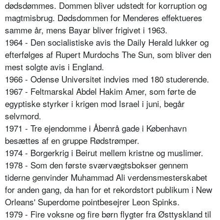
dødsdømmes. Dommen bliver udstedt for korruption og
magtmisbrug. Dødsdommen for Menderes effektueres
samme år, mens Bayar bliver frigivet i 1963.
1964 - Den socialistiske avis the Daily Herald lukker og
efterfølges af Rupert Murdochs The Sun, som bliver den
mest solgte avis i England.
1966 - Odense Universitet indvies med 180 studerende.
1967 - Feltmarskal Abdel Hakim Amer, som førte de
egyptiske styrker i krigen mod Israel i juni, begår
selvmord.
1971 - Tre ejendomme i Åbenrå gade i København
besættes af en gruppe Rødstrømper.
1974 - Borgerkrig i Beirut mellem kristne og muslimer.
1978 - Som den første sværvægtsbokser gennem
tiderne genvinder Muhammad Ali verdensmesterskabet
for anden gang, da han for et rekordstort publikum i New
Orleans' Superdome pointbesejrer Leon Spinks.
1979 - Fire voksne og fire børn flygter fra Østtyskland til