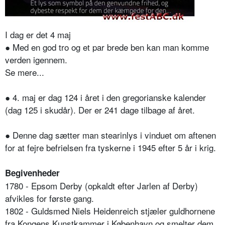
I dag er det 4 maj
● Med en god tro og et par brede ben kan man komme
verden igennem.
Se mere...
● 4. maj er dag 124 i året i den gregorianske kalender
(dag 125 i skudår). Der er 241 dage tilbage af året.
● Denne dag sætter man stearinlys i vinduet om aftenen
for at fejre befrielsen fra tyskerne i 1945 efter 5 år i krig.
Begivenheder
1780 - Epsom Derby (opkaldt efter Jarlen af Derby)
afvikles for første gang.
1802 - Guldsmed Niels Heidenreich stjæler guldhornene
fra Kongens Kunstkammer i København og smelter dem