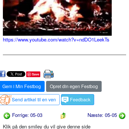
https://www.youtube.com/watch?v=ndDO1LeekTs
Save
Gem i Min Festbog
Opret din egen Festbog
Send artikel til en ven
Feedback
Forrige: 05-03
Næste: 05-05
Klik på den smiley du vil give denne side