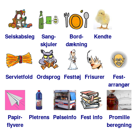
Selskabsleg
Sang-
Bord-
Kendte
skjuler
dækning
Servietfold
Ordsprog
Festtøj
Frisurer
Fest-
arrangør
Papir-
Pletrens
Pølseinfo
Fest info
Promille
flyvere
beregning