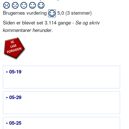
Brugernes vurdering
5,0
(
3
stemmer)
Siden er blevet set 3.114 gange -
Se og skriv
.
kommentarer herunder
• 05-19
• 05-29
• 05-25