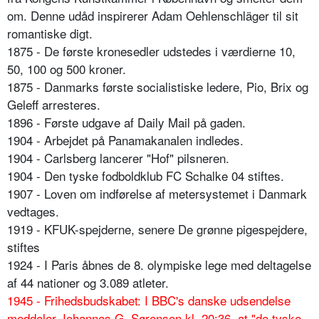
om. Denne udåd inspirerer Adam Oehlenschläger til sit
romantiske digt.
1875 - De første kronesedler udstedes i værdierne 10,
50, 100 og 500 kroner.
1875 - Danmarks første socialistiske ledere, Pio, Brix og
Geleff arresteres.
1896 - Første udgave af Daily Mail på gaden.
1904 - Arbejdet på Panamakanalen indledes.
1904 - Carlsberg lancerer "Hof" pilsneren.
1904 - Den tyske fodboldklub FC Schalke 04 stiftes.
1907 - Loven om indførelse af metersystemet i Danmark
vedtages.
1919 - KFUK-spejderne, senere De grønne pigespejdere,
stiftes
1924 - I Paris åbnes de 8. olympiske lege med deltagelse
af 44 nationer og 3.089 atleter.
1945 - Frihedsbudskabet: I BBC's danske udsendelse
meddeler Johannes G. Sørensen kl. 20:36, at "de tyske