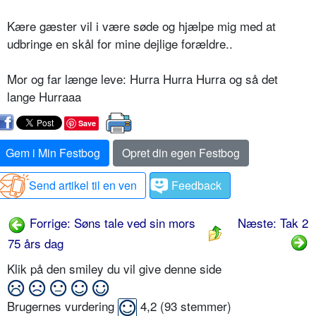
Kære gæster vil i være søde og hjælpe mig med at
udbringe en skål for mine dejlige forældre..
Mor og far længe leve: Hurra Hurra Hurra og så det
lange Hurraaa
Save
Gem i Min Festbog
Opret din egen Festbog
Send artikel til en ven
Feedback
Forrige: Søns tale ved sin mors
Næste: Tak 2
75 års dag
Klik på den smiley du vil give denne side
Brugernes vurdering
4,2
(
93
stemmer)