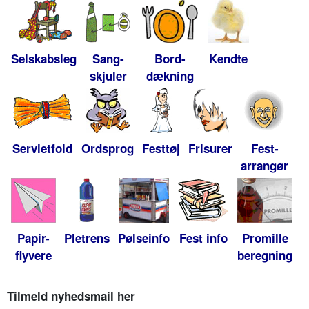
Selskabsleg
Sang-
Bord-
Kendte
skjuler
dækning
Servietfold
Ordsprog
Festtøj
Frisurer
Fest-
arrangør
Papir-
Pletrens
Pølseinfo
Fest info
Promille
flyvere
beregning
Tilmeld nyhedsmail her